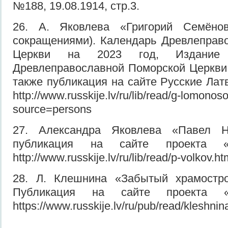
№188, 19.08.1914, стр.3.
26. А. Яковлева «Григорий Семёно
сокращениями). Календарь Древлеправ
Церкви на 2023 год, Издание 
Древлеправославной Поморской Церкви,
также публикация на сайте Русские Латв
http://www.russkije.lv/ru/lib/read/g-lomonos
source=persons
27. Александра Яковлева «Павел Н
публикация на сайте проекта «Р
http://www.russkije.lv/ru/lib/read/p-volkov.
28. Л. Клешнина «Забытый храмострои
Публикация на сайте проекта «Р
https://www.russkije.lv/ru/pub/read/kleshnin