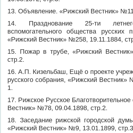
13. Объявление. «Рижский Вестник» №111,
14. Празднование 25-ти летнег
вспомогательного общества русских п
«Рижский Вестник» №258, 19.11.1884, стр
15. Пожар в трубе, «Рижский Вестник»
стр.2.
16. А.П. Кизельбаш, Ещё о проекте учре
русского собрания, «Рижский Вестник» №
1.
17. Рижское Русское Благотворительное
Вестник» №78, 09.04.1898, стр.2.
18. Заседание рижской городской думы
«Рижский Вестник» №9, 13.01.1899, стр.3