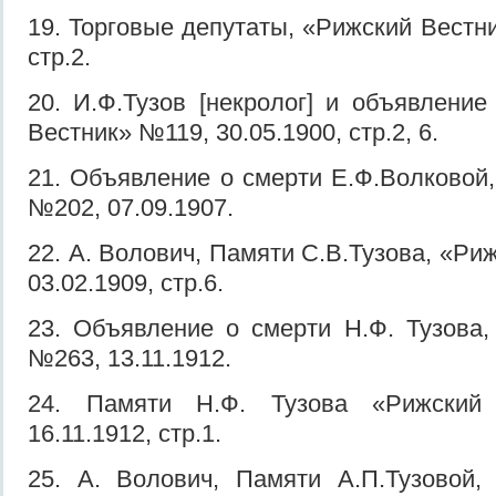
19. Торговые депутаты, «Рижский Вестни
стр.2.
20. И.Ф.Тузов [некролог] и объявлени
Вестник» №119, 30.05.1900, стр.2, 6.
21. Объявление о смерти Е.Ф.Волковой
№202, 07.09.1907.
22. А. Волович, Памяти С.В.Тузова, «Ри
03.02.1909, стр.6.
23. Объявление о смерти Н.Ф. Тузова,
№263, 13.11.1912.
24. Памяти Н.Ф. Тузова «Рижски
16.11.1912, стр.1.
25. А. Волович, Памяти А.П.Тузовой,