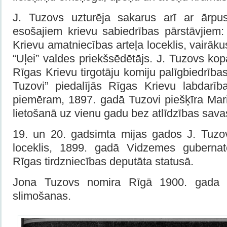
J. Tuzovs uzturēja sakarus arī ar ārpus
esošajiem krievu sabiedrības pārstāvjiem:
Krievu amatniecības arteļa loceklis, vairāku
“Uļei” valdes priekšsēdētājs. J. Tuzovs kopā
Rīgas Krievu tirgotāju komiju palīgbiedrības
Tuzovi” piedalījās Rīgas Krievu labdarīb
piemēram, 1897. gadā Tuzovi piešķīra Mar
lietošanā uz vienu gadu bez atlīdzības savas
19. un 20. gadsimta mijas gados J. Tuz
loceklis, 1899. gadā Vidzemes gubernato
Rīgas tirdzniecības deputāta statusā.
Jona Tuzovs nomira Rīgā 1900. gada 2
slimošanas.