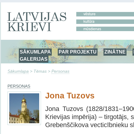
SĀKUMLAPA
PAR PROJEKTU
ZINĀTNE
GALERIJAS
Sākumlapa
> Tēmas >
Personas
PERSONAS
Jona Tuzovs
Jona Tuzovs (1828/1831–1900
Krievijas impērija) – tirgotājs,
Grebenščikova vecticībnieku sk