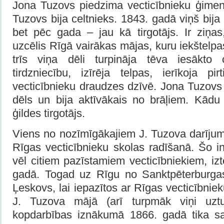
Jona Tuzovs piedzima vecticībnieku ģimen
Tuzovs bija celtnieks. 1843. gadā viņš bija 
bet pēc gada – jau kā tirgotājs. Ir ziņa
uzcēlis Rīgā vairākas mājas, kuru iekštelpas
trīs viņa dēli turpināja tēva iesākto 
tirdzniecību, izīrēja telpas, ierīkoja pir
vecticībnieku draudzes dzīvē. Jona Tuzovs
dēls un bija aktīvākais no brāļiem. Kādu l
ģildes tirgotājs.
Viens no nozīmīgākajiem J. Tuzova darījum
Rīgas vecticībnieku skolas radīšanā. Šo in
vēl citiem pazīstamiem vecticībniekiem, iz
gadā. Togad uz Rīgu no Sanktpēterburgas 
Ļeskovs, lai iepazītos ar Rīgas vecticībnie
J. Tuzova mājā (arī turpmāk viņi uztu
kopdarbības iznākumā 1866. gadā tika s