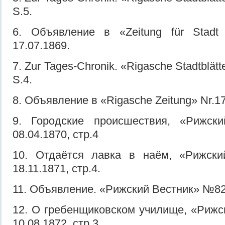
S.5.
6. Объявление в «Zeitung für Stadt
17.07.1869.
7. Zur Tages-Chronik. «Rigasche Stadtblätt
S.4.
8. Объявление в «Rigasche Zeitung» Nr.17
9. Городские происшествия, «Рижс
08.04.1870, стр.4
10. Отдаётся лавка в наём, «Рижск
18.11.1871, стр.4.
11. Объявление. «Рижский Вестник» №82, 
12. О гребенщиковском училище, «Рижс
10.08.1872, стр.3.