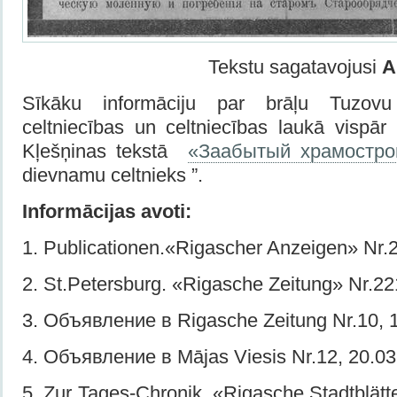
Tekstu sagatavojusi
A
Sīkāku informāciju par brāļu Tuzov
celtniecības un celtniecības laukā vispār
Kļešņinas tekstā
«Заабытый храмостро
dievnamu celtnieks ”.
Informācijas avoti:
1. Publicationen.«Rigascher Anzeigen» Nr.2
2. St.Petersburg. «Rigasche Zeitung» Nr.22
3. Объявление в Rigasche Zeitung Nr.10, 
4. Объявление в Mājas Viesis Nr.12, 20.03
5. Zur Tages-Chronik. «Rigasche Stadtblätt