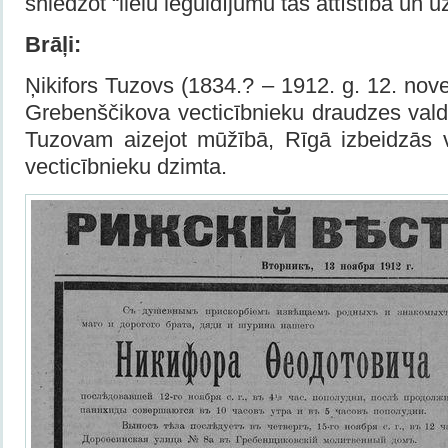
sniedzot “lielu ieguldījumu tās attīstībā un 
Brāļi:
Ņikifors Tuzovs (1834.? – 1912. g. 12. nove
Grebenščikova vecticībnieku draudzes valde
Tuzovam aizejot mūžībā, Rīgā izbeidzās v
vecticībnieku dzimta.