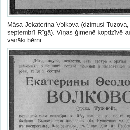
Māsa Jekaterīna Volkova (dzimusi Tuzova, 
septembrī Rīgā). Viņas ģimenē kopdzīvē ar
vairāki bērni.