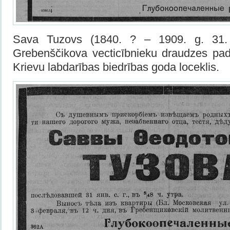
Sava Tuzovs (1840. ? – 1909. g. 31. ja
Grebenščikova vecticībnieku draudzes pad
Krievu labdarības biedrības goda loceklis.