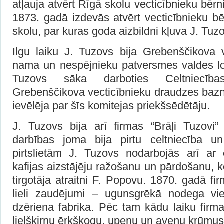
atļauja atvērt Rīgā skolu vecticībnieku bērn
1873. gadā izdevās atvērt vecticībnieku 
skolu, par kuras goda aizbildni kļuva J. Tuz
Ilgu laiku J. Tuzovs bija Grebenščikova 
nama un nespējnieku patversmes valdes lo
Tuzovs sāka darboties Celtniecīb
Grebenščikova vecticībnieku draudzes bazn
ievēlēja par šīs komitejas priekšsēdētāju.
J. Tuzovs bija arī firmas “Brāļi Tuzovi”
darbības joma bija pirtu celtniecība u
pirtslietām J. Tuzovs nodarbojās arī ar 
kafijas aizstājēju ražošanu un pārdošanu, k
tirgotāja atraitni F. Popovu. 1870. gadā fir
lieli zaudējumi – ugunsgrēkā nodega vie
dzēriena fabrika. Pēc tam kādu laiku firma 
lielšķirņu ērkšķogu, upeņu un aveņu krūmus