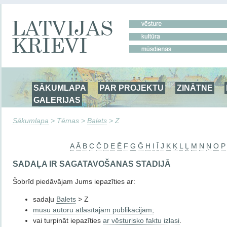
SĀKUMLAPA
PAR PROJEKTU
ZINĀTNE
GALERIJAS
Sākumlapa
> Tēmas >
Balets
> Z
A
Ā
B
C
Č
D
E
Ē
F
G
Ğ
H
I
Ī
J
K
Ķ
L
Ļ
M
N
Ņ
O
P
SADAĻA IR SAGATAVOŠANAS STADIJĀ
Šobrīd piedāvājam Jums iepazīties ar:
sadaļu
Balets
> Z
mūsu autoru atlasītajām publikācijām;
vai turpināt iepazīties
ar vēsturisko faktu izlasi
.