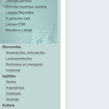
Livonijas periods
Krievijas impērijas sastāvā
Latvijas Republika
II pasaules karš
Latvijas PSR
Mūsdienu Latvija
Ekonomika
Amatniecība, tirdzniecība
Lauksaimniecība
Ražošana un transports
Uzņēmēji
Izglītība
Skolas
Augstskolas
Zinātnieki
Skolotāji
Kultūra