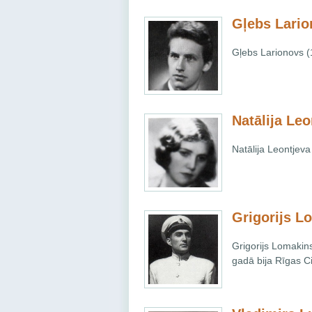
Gļebs Lari
Gļebs Larionovs (1
Natālija Leo
Natālija Leontjev
Grigorijs L
Grigorijs Lomakin
gadā bija Rīgas Ci