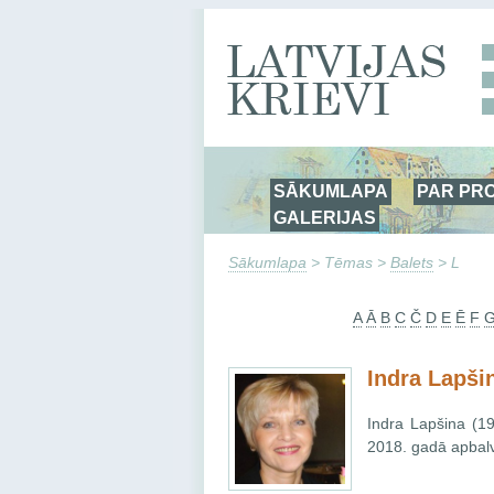
SĀKUMLAPA
PAR PR
GALERIJAS
Sākumlapa
> Tēmas >
Balets
> L
A
Ā
B
C
Č
D
E
Ē
F
Indra Lapši
Indra Lapšina (19
2018. gadā apbalvo