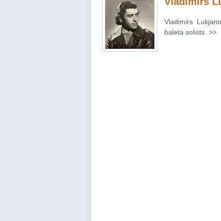
Vladimirs L
Vladimirs Lukjano
baleta solists. >>