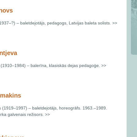
onovs
937–?) – baletdejotājs, pedagogs, Latvijas baleta solists. >>
ntjeva
a (1910–1984) – balerīna, klasiskās dejas pedagoģe. >>
omakins
s (1919–1997) – baletdejotājs, horeogrāfs. 1963.–1989.
rka galvenais režisors. >>