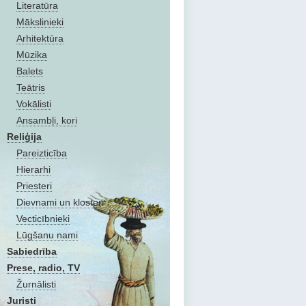
Literatūra
Mākslinieki
Arhitektūra
Mūzika
Balets
Teātris
Vokālisti
Ansambļi, kori
Reliģija
Pareizticība
Hierarhi
Priesteri
Dievnami un klosteri
Vecticībnieki
Lūgšanu nami
Sabiedrība
Prese, radio, TV
Žurnālisti
Juristi