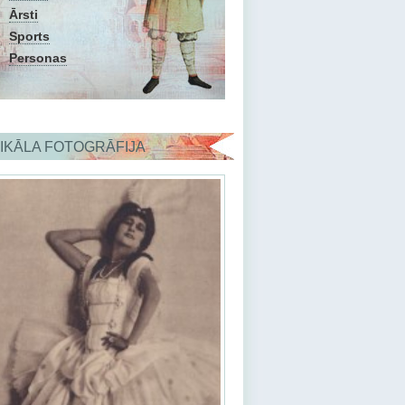
Ārsti
Sports
Personas
IKĀLA FOTOGRĀFIJA