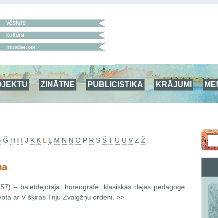
OJEKTU
ZINĀTNE
PUBLICISTIKA
KRĀJUMI
ME
G
Ğ
H
I
Ī
J
K
Ķ
L
Ļ
M
N
Ņ
O
P
R
S
Š
T
U
Ū
V
Z
Ž
na
57) – baletdejotāja, horeogrāfe, klasiskās dejas pedagoģe.
ta ar V šķiras Triju Zvaigžņu ordeni. >>