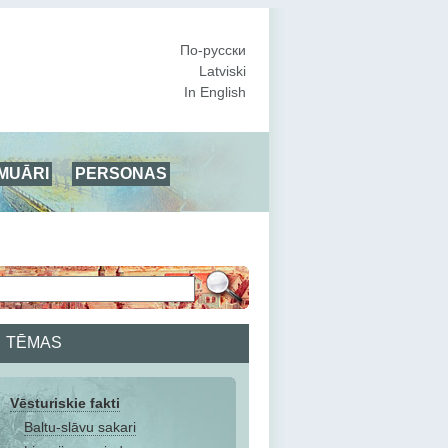
По-русски
Latviski
In English
MUĀRI
PERSONAS
TĒMAS
Vēsturiskie fakti
Baltu-slāvu sakari