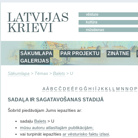
SĀKUMLAPA
PAR PROJEKTU
ZINĀTNE
GALERIJAS
Sākumlapa
> Tēmas >
Balets
> U
A
Ā
B
C
Č
D
E
Ē
F
G
Ğ
H
I
Ī
J
K
Ķ
L
Ļ
M
N
Ņ
O
P
SADAĻA IR SAGATAVOŠANAS STADIJĀ
Šobrīd piedāvājam Jums iepazīties ar:
sadaļu
Balets
> U
mūsu autoru atlasītajām publikācijām;
vai turpināt iepazīties
ar vēsturisko faktu izlasi
.