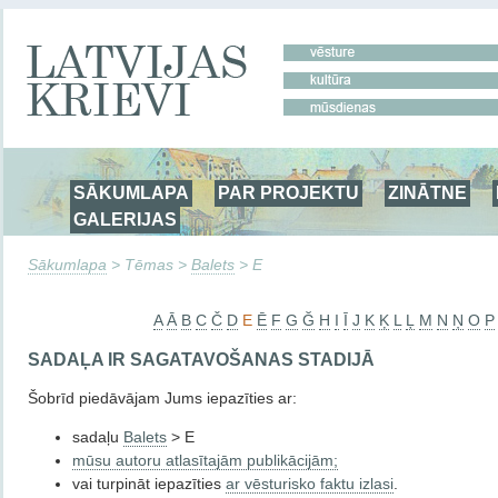
SĀKUMLAPA
PAR PROJEKTU
ZINĀTNE
GALERIJAS
Sākumlapa
> Tēmas >
Balets
> E
A
Ā
B
C
Č
D
E
Ē
F
G
Ğ
H
I
Ī
J
K
Ķ
L
Ļ
M
N
Ņ
O
P
SADAĻA IR SAGATAVOŠANAS STADIJĀ
Šobrīd piedāvājam Jums iepazīties ar:
sadaļu
Balets
> E
mūsu autoru atlasītajām publikācijām;
vai turpināt iepazīties
ar vēsturisko faktu izlasi
.