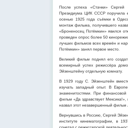
После успеха «Стачки» Сергей Э
Президиума ЦИК СССР поручила ем
осенью 1925 года съёмки в Одесс
монтаж фильма, получившего назва
«Броненосец Потёмкин» явился отк
проведен опрос более 50 кинорежи
лучших фильмов всех времён и нар
Потёмкин» занял первое место.
Великий фильм поднял его созда
всемирный успех режиссёра дом
Эйзенштейну отдельную комнату.
В 1929 году С. Эйзенштейн вмес
изучать западный опыт. В Европ
знаменитостями. При финансовой
фильм «Да здравствует Мексика!», 
назвал этот незавершенный фильм 
Вернувшись в Россию, Сергей Эйзе
институте кинематографии, в 19
сочетал с режиссерской деятельнос