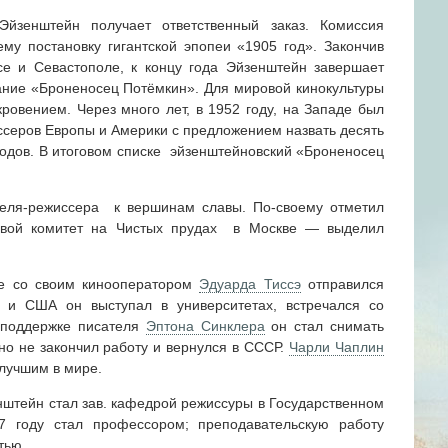
йзенштейн получает ответственный заказ. Комиссия
у постановку гигантской эпопеи «1905 год». Закончив
е и Севастополе, к концу года Эйзенштейн завершает
ние «Броненосец Потёмкин». Для мировой кинокультуры
ровением. Через много лет, в 1952 году, на Западе был
ссеров Европы и Америки с предложением назвать десять
одов. В итоговом списке эйзенштейновский «Броненосец
теля-режиссера к вершинам славы. По-своему отметил
овой комитет на Чистых прудах в Москве — выделил
те со своим кинооператором
Эдуарда Тиссэ
отправился
е и США он выступал в университетах, встречался со
 поддержке писателя
Эптона Синклера
он стал снимать
но не закончил работу и вернулся в СССР.
Чарли Чаплин
лучшим в мире.
нштейн стал зав. кафедрой режиссуры в Государственном
37 году стал профессором; преподавательскую работу
тью.