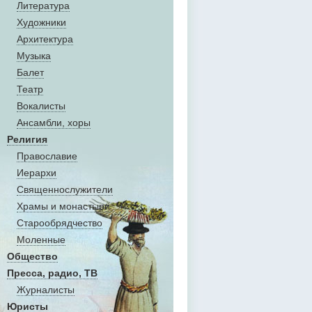
Литература
Художники
Aрхитектура
Музыка
Балет
Театр
Вокалисты
Aнсамбли, хоры
Религия
Православие
Иерархи
Священнослужители
Храмы и монастыри
Старообрядчество
Моленные
Общество
Пресса, радио, ТВ
Журналисты
Юристы