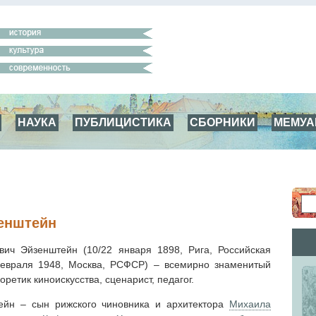
НАУКА
ПУБЛИЦИСТИКА
СБОРНИКИ
МЕМУ
енштейн
вич Эйзенштейн (10/22 января 1898, Рига, Российская
евраля 1948, Москва, РСФСР)
–
всемирно знаменитый
оретик киноискусства, сценарист, педагог.
ейн – cын рижского чиновника и архитектора
Михаила