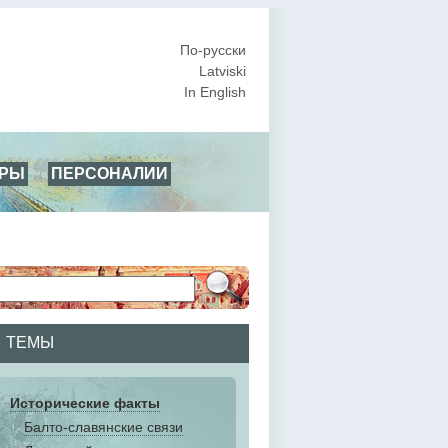
По-русски
Latviski
In English
АРЫ
ПЕРСОНАЛИИ
ТЕМЫ
Исторические факты
Балто-славянские связи