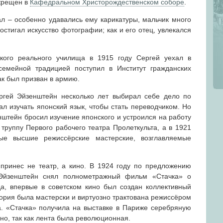
 крещен в
Кафедральном Христорождественском соборе
.
ал – особенно удавались ему карикатуры, мальчик много
остигал искусство фотографии; как и его отец, увлекался
ского реального училища в 1915 году Сергей уехал в
 семейной традицией поступил в Институт гражданских
как был призван в армию.
ргей Эйзенштейн несколько лет выбирал себе дело по
тал изучать японский язык, чтобы стать переводчиком. Но
штейн бросил изучение японского и устроился на работу
 труппу Первого рабочего театра Пролеткульта, а в 1921
ые высшие режиссёрские мастерские, возглавляемые
принес не театр, а кино. В 1924 году по предложению
 Эйзенштейн снял полнометражный фильм «Стачка» о
да, впервые в советском кино был создан коллективный
тория была мастерски и виртуозно трактована режиссёром
а. «Стачка» получила на выставке в Париже серебряную
но, так как лента была революционная.