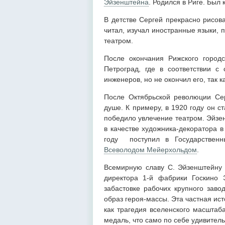
Эйзенштейна
. Родился в Риге. Был
В детстве Сергей прекрасно рисов
читал, изучал иностранные языки, п
театром.
После окончания Рижского город
Петроград, где в соответствии с
инженеров, но не окончил его, так 
После Октябрьской революции Се
душе. К примеру, в 1920 году он с
победило увлечение театром. Эйзен
в качестве художника-декоратора в
году поступил в Государственн
Всеволодом Мейерхольдом
.
Всемирную славу С. Эйзенштейну 
директора 1-й фабрики Госкино
забастовке рабочих крупного заво
образ героя-массы. Эта частная ис
как трагедия вселенского масштаб
медаль, что само по себе удивитель