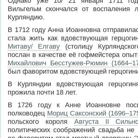
Однако уже 10/ 21 января 1711 год
Вильгельм скончался от воспаления л
Курляндию.
В 1712 году Анна Иоанновна отправилас
стала жить как вдовствующая герцоги
Митаву/ Елгаву
(столицу Курляндског
послан в качестве её гофмейстера оп
Михайлович Бесстужев-Рюмин (1664–1
был фаворитом вдовствующей герцогини
В Курляндии вдовствующая герцогин
прожила почти 18 лет.
В 1726 году к Анне Иоанновне посв
полководец
Мориц Саксонский (1696–17
польского короля
Августа II Сильно
политических соображений свадьба не 