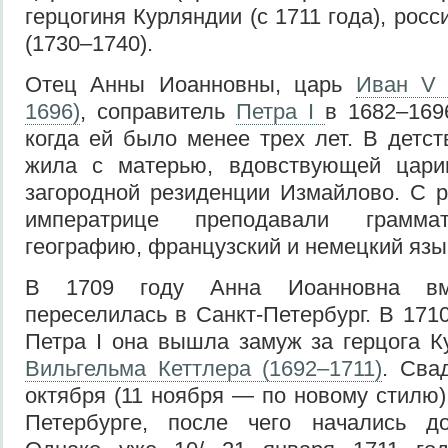
герцогиня Курляндии (с 1711 года), рос
(1730–1740).
Отец Анны Иоанновны, царь
Иван V 
1696)
, соправитель
Петра I
в 1682–169
когда ей было менее трех лет. В детс
жила с матерью, вдовствующей цари
загородной резиденции Измайлово. С 
императрице преподавали граммат
географию, французский и немецкий язы
В 1709 году Анна Иоанновна вм
переселилась в Санкт-Петербург. В 171
Петра I она вышла замуж за герцога 
Вильгельма Кеттлера (1692–1711)
. Сва
октября (11 ноября — по новому стилю)
Петербурге, после чего начались до