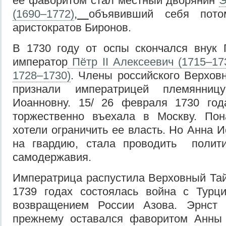
ее фаворитом стал местный дворянин
Э
(1690–1772)
,
объявивший себя пото
аристократов Биронов.
В 1730 году от оспы скончался внук 
император
Пётр II Алексеевич (1715–17
1728–1730)
. Члены российского Верховн
признали императрицей племянни
Иоанновну. 15/ 26 февраля 1730 го
торжественно въехала в Москву. Пон
хотели ограничить ее власть. Но Анна 
на гвардию, стала проводить полит
самодержавия.
Императрица распустила Верховный Тай
1739 годах состоялась война с Турци
возвращением России Азова. Эрнст 
прежнему оставался фаворитом Анны