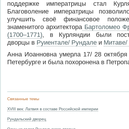
поддержке императрицы стал Курля
Благоволение императрицы позволил
улучшить своё финансовое положе
знаменитого архитектора
Бартоломео Фр
(1700–1771)
, в Курляндии были пос
дворцы в
Руиентале/ Рундале
и
Митаве/
Анна Иоанновна умерла 17/ 28 октября 
Петербурге и была похоронена в Петроп
Связанные темы
XVIII век: Латвия в составе Российской империи
Рундальский дворец
Один из залов Рундальского дворца