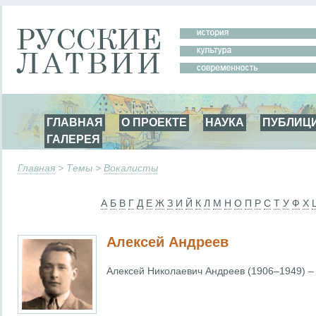
ГЛАВНАЯ
О ПРОЕКТЕ
НАУКА
ПУБЛИЦ
ГАЛЕРЕЯ
Главная
> Темы >
Вокалисты
А
Б
В
Г
Д
Е
Ж
З
И
Й
К
Л
М
Н
О
П
Р
С
Т
У
Ф
Х
Алексей Андреев
Алексей Николаевич Андреев (1906–1949) – 