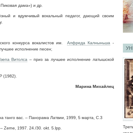
«Пиковая дама») и др.
ёзный и вдумчивый вокальный педагог, дающий своим
у.
нского конкурса вокалистов им.
Алфреда Калныньша
-
УН
лучшее исполнение песен;
зепа Витолса
– приз за лучшее исполнение латышской
 (1982).
Марина Михайлец
на танго вас. – Панорама Латвии, 1999, 5 марта, С.3
Тре
 – Zeme, 1997. 24./30. okt. 5.lpp.