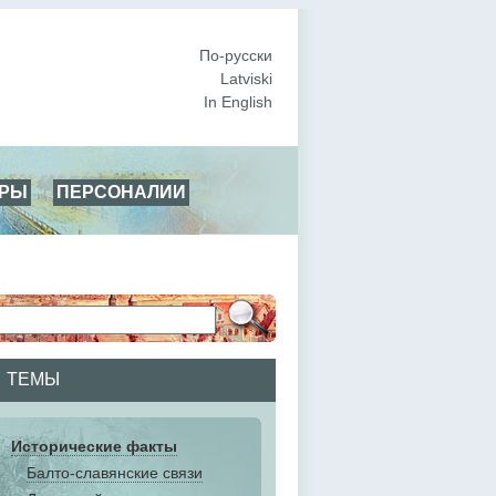
По-русски
Latviski
In English
АРЫ
ПЕРСОНАЛИИ
ТЕМЫ
Исторические факты
Балто-славянские связи