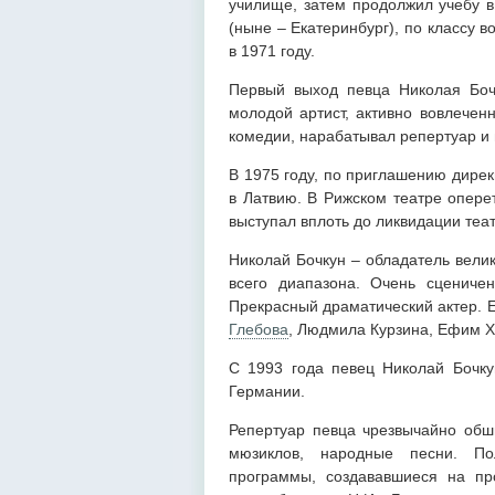
училище, затем продолжил учебу в
(ныне – Екатеринбург), по классу 
в 1971 году.
Первый выход певца Николая Бочк
молодой артист, активно вовлечен
комедии, нарабатывал репертуар и
В 1975 году, по приглашению дирек
в Латвию. В Рижском театре опере
выступал вплоть до ликвидации теат
Николай Бочкун – обладатель вели
всего диапазона. Очень сцениче
Прекрасный драматический актер. 
Глебова
, Людмила Курзина, Ефим Х
С 1993 года певец Николай Бочку
Германии.
Репертуар певца чрезвычайно обши
мюзиклов, народные песни. По
программы, создававшиеся на пр