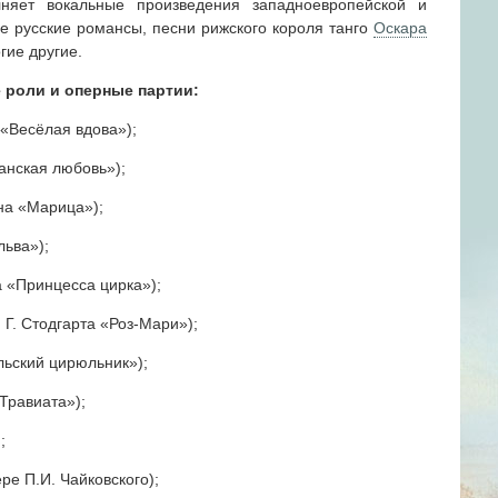
лняет вокальные произведения западноевропейской и
ые русские романсы, песни рижского короля танго
Оскара
гие другие.
 роли и оперные партии:
 «Весёлая вдова»);
анская любовь»);
на «Марица»);
льва»);
а «Принцесса цирка»);
 Г. Стодгарта «Роз-Мари»);
льский цирюльник»);
Травиата»);
;
ре П.И. Чайковского);