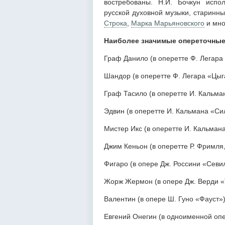
востребованы. Н.И. Бочкун испо
русской духовной музыки, старинн
Строка
,
Марка Марьяновского
и мно
Наиболее значимые опереточные
Граф Данило (в оперетте Ф. Легара
Шандор (в оперетте Ф. Легара «Цыг
Граф Тасило (в оперетте И. Кальма
Эдвин (в оперетте И. Кальмана «Си
Мистер Икс (в оперетте И. Кальман
Джим Кеньон (в оперетте Р. Фримля,
Фигаро (в опере Дж. Россини «Севи
Жорж Жермон (в опере Дж. Верди «
Валентин (в опере Ш. Гуно «Фауст»)
Евгений Онегин (в одноименной опе