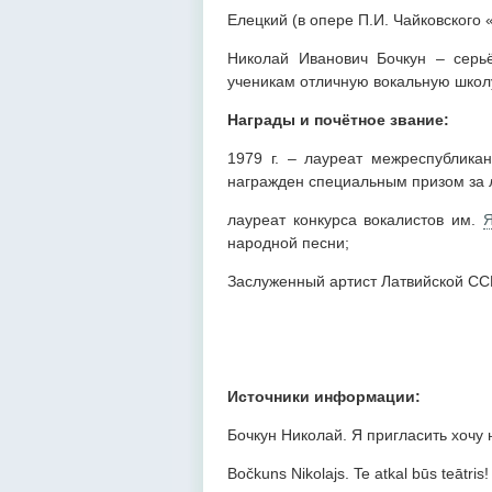
Елецкий (в опере П.И. Чайковского 
Николай Иванович Бочкун – серь
ученикам отличную вокальную школ
Награды и почётное звание:
1979 г. – лауреат межреспублика
награжден специальным призом за 
лауреат конкурса вокалистов им.
Я
народной песни;
Заслуженный артист Латвийской ССР
Источники информации:
Бочкун Николай. Я пригласить хочу 
Bočkuns Nikolajs. Te atkal būs teātris!