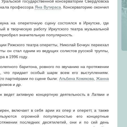
 Уральской государственной консерватории Свердловска
вокала профессора
Яна Вутираса
. Консерваторию окончил
уна на опереточную сцену состоялся в Иркутске, где
ный в творческую работу Иркутского театра музыкальной
 приобрел значительную популярность.
ции Рижского театра оперетты, Николай Бочкун переехал
тты он стал одним из ведущих солистов русской труппы,
ра в 1996 году.
колепного баритона, ровного по звучанию на протяжении
н, что придает особый шарм всем его выступлениям.
Его партнёрами по сцене были:
Альбина Кожикова
,
Жанна
ромов и др.
н ведет активную концертную деятельность в Латвии и
рен, включает в себя арии из опер и оперетт, а также
льзуются огромной популярностью его концертные
отяжении последних десятилетий, они и по сей день