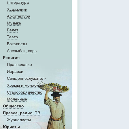
Литература
Художники
Aрхитектура
Музыка
Балет
Театр
Вокалисты
Aнсамбли, хоры
Религия
Православие
Иерархи
Священнослужители
Храмы и монастыри
Старообрядчество
Моленные
Общество
Пресса, радио, ТВ
Журналисты
Юристы