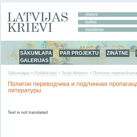
SĀKUMLAPA
PAR PROJEKTU
ZINĀTNE
GALERIJAS
Sākumlapa
>
Publikācijas
>
Jurijs Abizovs
>
Полигон переводчик
Полигон переводчика и подлинная пропаган
литературы
Text is not translated