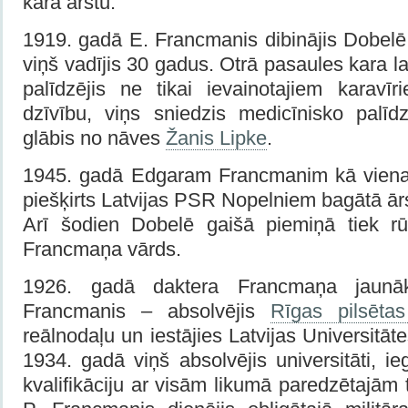
kara ārstu.
1919. gadā E. Francmanis dibinājis Dobelē
viņš vadījis 30 gadus. Otrā pasaules kara l
palīdzējis ne tikai ievainotajiem karavīr
dzīvību, viņs sniedzis medicīnisko palīd
glābis no nāves
Žanis Lipke
.
1945. gadā Edgaram Francmanim kā vienam
piešķirts Latvijas PSR Nopelniem bagātā ā
Arī šodien Dobelē gaišā piemiņā tiek rū
Francmaņa vārds.
1926. gadā daktera Francmaņa jaunāk
Francmanis – absolvējis
Rīgas pilsētas
reālnodaļu un iestājies Latvijas Universitāte
1934. gadā viņš absolvējis universitāti, 
kvalifikāciju ar visām likumā paredzētajām