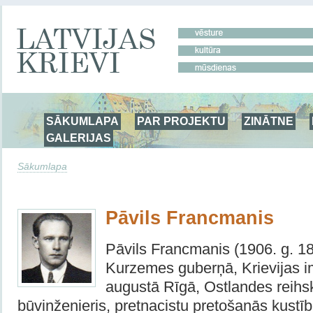
SĀKUMLAPA
PAR PROJEKTU
ZINĀTNE
GALERIJAS
Sākumlapa
Pāvils Francmanis
Pāvils Francmanis (1906. g. 1
Kurzemes guberņā, Krievijas im
augustā Rīgā, Ostlandes reihs
būvinženieris, pretnacistu pretošanās kustīb