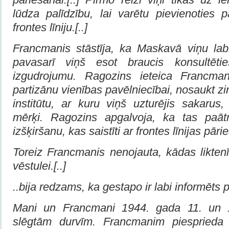
lūdza palīdzību, lai varētu pievienoties 
frontes līniju.[..]
Francmanis stāstīja, ka Maskavā viņu lab
pavasarī viņš esot braucis konsultēt
izgudrojumu. Ragozins ieteica Francmani
partizānu vienības pavēlniecībai, nosaukt z
institūtu, ar kuru viņš uzturējis sakarus,
mērķi. Ragozins apgalvoja, ka tas paātr
izšķiršanu, kas saistīti ar frontes līnijas pāri
Toreiz Francmanis nenojauta, kādas likten
vēstulei.[..]
..bija redzams, ka gestapo ir labi informēts
Mani un Francmani 1944. gada 11. un 13.
slēgtām durvīm. Francmanim piesprieda