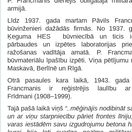
P. Francmanis dienējis obligātajā militār
armijā.
Līdz 1937. gada martam Pāvils Francm
būvinženieri dažādās firmās. No 1937. g
Ķeguma HES būvniecībā un ticis iec
pārbaudes un izpētes laboratorijas pr
ražošanas vadītāja amatā. P. Francma
būvmateriālu īpašību izpēti. Viņa pētījumu re
Maskavā, Berlīnē un Rīgā.
Otrā pasaules kara laikā, 1943. gada
Francmanis ir reģistrējis laulību a
Frīdmani (1908–1999).
Tajā pašā laikā viņš
“..mēģinājis nodibināt 
un ar viņu starpniecību pāriet frontes līni
varas iestādēm savu izgudrojumu betona hi