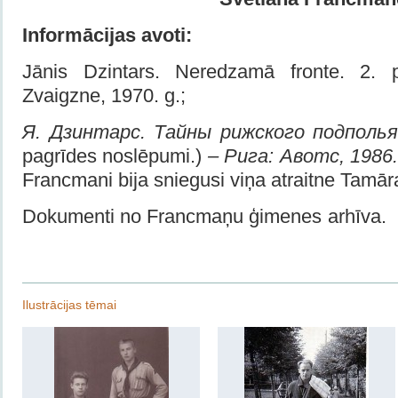
Informācijas avoti
:
Jānis Dzintars. Neredzamā fronte. 2. p
Zvaigzne, 1970. g.;
Я. Дзинтарс. Тайны рижского подполь
pagrīdes noslēpumi.)
– Рига: Авотс, 1986
Francmani bija sniegusi viņa atraitne Tamā
Dokumenti no Francmaņu ģimenes arhīva.
Ilustrācijas tēmai