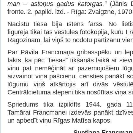
man – astoņus gadus katorgas.”
(Jānis 
fronte. 2. papild. izd. - Rīga: Zvaigzne, 1970
Nacistu tiesa bija īstens farss. No liet
figurēja tikai tās vēstules fotokopija, kuru F
Ragozinam, lai viņš to nodotu partizānu vie
Par Pāvila Francmaņa gribasspēku un lep
fakts, ka pēc “tiesas” tikšanās laikā ar sievu
viņu pat nemēģināt ar pazemojošiem lūgu
aizvainot viņa pašcieņu, censties panākt 
lūgumu viņš atkārtojis arī divās vēstu
Centrālcietuma slepeni tika nosūtītas viņa si
Spriedums tika izpildīts 1944. gada 11.
Tamārai Francmanei izdevās panākt dzīves
un apbedīt viņu Rīgas Matīsa kapos.
Svetlana Francman