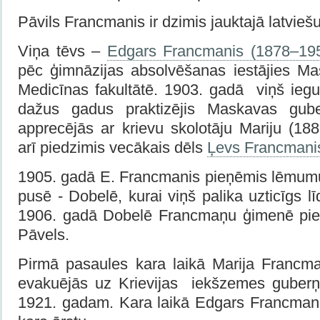
Pāvils Francmanis ir dzimis jauktajā latvieš
Viņa tēvs –
Edgars Francmanis (1878–19
pēc ģimnāzijas absolvēšanas iestājies Ma
Medicīnas fakultātē. 1903. gadā viņš iegu
dažus gadus praktizējis Maskavas gub
apprecējās ar krievu skolotāju Mariju (18
arī piedzimis vecākais dēls
Ļevs Francmani
1905. gadā E. Francmanis pieņēmis lēmumu 
pusē - Dobelē, kurai viņš palika uzticīgs 
1906. gadā Dobelē Francmaņu ģimenē pied
Pāvels.
Pirmā pasaules kara laikā Marija Francm
evakuējās uz Krievijas iekšzemes guberņā
1921. gadam. Kara laikā Edgars Francmanis