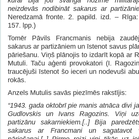
kurai bija ļoti svarīga nozīme militāra
neizdevās nodibināt sakarus ar partizāni
Neredzamā fronte. 2. papild. izd. – Rīga:
157. lpp.)
Tomēr Pāvils Francmanis nebija zaudēj
sakarus ar partizāniem un īstenot savus plān
pāriešanu. Viņš plānojis to izdarīt kopā ar 
Mutuli. Taču aģenti provokatori (I. Ragoz
traucējuši īstenot šo ieceri un nodevuši ab
rokās.
Anzels Mutulis
savās piezīmēs rakstījis:
“1943. gada oktobrī pie manis atnāca divi j
Gudlovskis un Ivans Ragozins. Viņi u
partizānu sakarniekiem.[..] Bija paredzēt
sakarus ar Francmani un sagatavot vi
pāriešanai.[..] Pirmo reizi viņi tikās uz i