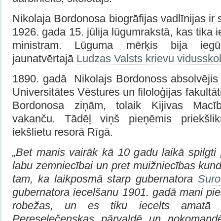
Nikolaja Bordonosa biogrāfijas vadlīnijas ir 
1926. gada 15. jūlija lūgumrakstā, kas tika i
ministram. Lūguma mērķis bija iegū
jaunatvērtajā
Ludzas Valsts krievu vidussko
1890. gadā Nikolajs Bordonoss absolvējis 
Universitātes Vēstures un filoloģijas fakultā
Bordonosa ziņām, tolaik Kijivas Macī
vakanču. Tādēļ viņš pieņēmis priekšl
iekšlietu resorā Rīgā.
„Bet manis vairāk kā 10 gadu laikā spilgti 
labu zemniecībai un pret muižniecības kund
tam, ka laikposmā starp gubernatora
Sur
gubernatora iecelšanu 1901. gadā mani pie
robežas, un es tiku iecelts amatā Iek
Pereseļečenskas pārvaldē un nokomandē