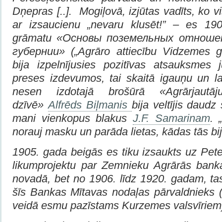
Dņepras [..]. Mogiļovā, izjūtas vadīts, ko v
ar izsaucienu „nevaru klusēt!” – es 190
grāmatu «Основы поземельных отноше
губернии» („Agrāro attiecību Vidzemes g
bija izpelnījusies pozitīvas atsauksmes j
preses izdevumos, tai skaitā igauņu un la
nesen izdotajā brošūrā «Agrārjautāj
dzīvē»
Alfrēds Biļmanis
bija veltījis daudz 
mani vienkopus blakus
J.F. Samarinam
. 
norauj masku un parāda lietas, kādas tās bij
1905. gada beigās es tiku izsaukts uz Peter
likumprojektu par Zemnieku Agrārās banka
novadā, bet no 1906. līdz 1920. gadam, tas
šīs Bankas Mītavas nodaļas pārvaldnieks (
veidā esmu pazīstams Kurzemes valsvīriem