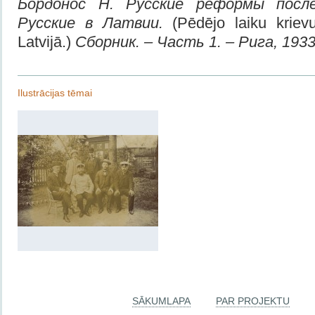
Бордонос Н. Русские реформы после
Русские в Латвии.
(Pēdējo laiku krievu
Latvijā.)
Сборник. – Часть 1. – Рига, 1933
Ilustrācijas tēmai
SĀKUMLAPA
PAR PROJEKTU