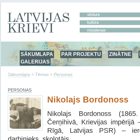
SĀKUMLAPA
PAR PROJEKTU
ZINĀTNE
GALERIJAS
Sākumlapa
> Tēmas >
Personas
PERSONAS
Nikolajs Bordonoss
Nikolajs Bordonoss (1865
Čerņihivā, Krievijas impērijā
Rīgā, Latvijas PSR) – ierē
darbinieks, skolotājs.