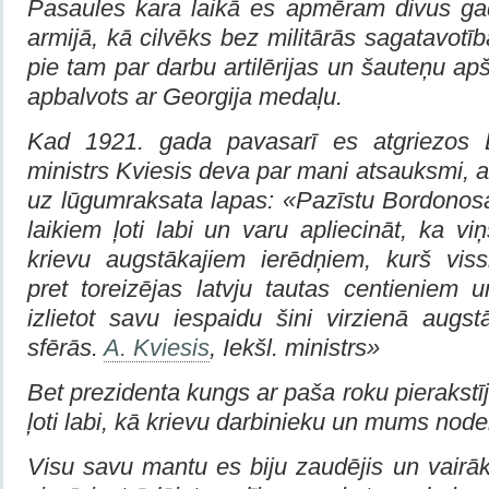
Pasaules kara laikā es apmēram divus gad
armijā, kā cilvēks bez militārās sagatavotī
pie tam par darbu artilērijas un šauteņu ap
apbalvots ar Georgija medaļu.
Kad 1921. gada pavasarī es atgriezos La
ministrs Kviesis deva par mani atsauksmi, a
uz lūgumraksata lapas: «Pazīstu Bordono
laikiem ļoti labi un varu apliecināt, ka vi
krievu augstākajiem ierēdņiem, kurš vissi
pret toreizējas latvju tautas centieniem 
izlietot savu iespaidu šini virzienā augs
sfērās.
A. Kviesis
, Iekšl. ministrs»
Bet prezidenta kungs ar paša roku pierakstīj
ļoti labi, kā krievu darbinieku un mums node
Visu savu mantu es biju zaudējis un vairā