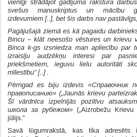
vienīgi strādājot gadījuma rakstura darbus
svešus manuskriptus un mācību gr
izdevumiem [..], bet šis darbs nav pastāvīg
Pagājušajā ziemā es kā pagaidu darbinieks
Bincu – klāt neesošo vēstures un krievu v
Binca k-gs izsniedza man apliecību par to
izraisīju audzēkņu interesi par pasn
priekšmetiem, ieguvu lielu autoritāti s
mīlestību” [..] .
Pērngad es biju izdevis «Справочник 
правописанию» („Jaunās krievu parteizrakst
Šī vārdnīca izpelnījās pozitīvu atsauks
школа за рубежом»
(„Aizrobežu Krievu
jūlijs.”
Savā lūgumrakstā, kas tika adresēts iz