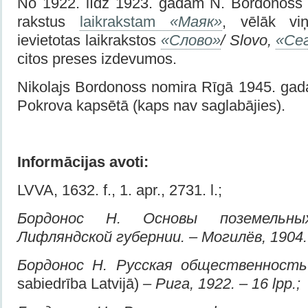
No 1922. līdz 1923. gadam N. Bordonoss 
rakstus
laikrakstam
«Маяк»
, vēlāk viņ
ievietotas laikrakstos
«Слово»
/ Slovo,
«Се
citos preses izdevumos.
Nikolajs Bordonoss nomira Rīgā 1945. gada
Pokrova kapsētā
(kaps nav saglabājies).
Informācijas avoti:
LVVA, 1632. f., 1. apr., 2731. l.;
Бордонос Н. Основы поземельн
Лифляндской губернии. – Могилёв, 1904.
Бордонос Н. Русская общественность
sabiedrība Latvijā)
– Рига, 1922. – 16 lpp.;