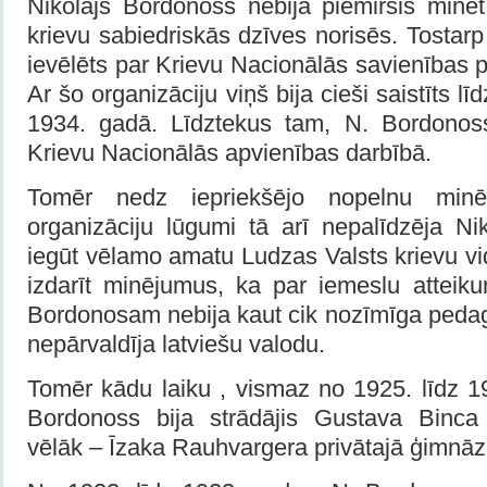
Nikolajs Bordonoss nebija piemirsis minēt
krievu sabiedriskās dzīves norisēs. Tostarp
ievēlēts par Krievu Nacionālās savienības p
Ar šo organizāciju viņš bija cieši saistīts lī
1934. gadā. Līdztekus tam, N. Bordonoss
Krievu Nacionālās apvienības darbībā.
Tomēr nedz iepriekšējo nopelnu minē
organizāciju lūgumi tā arī nepalīdzēja 
iegūt vēlamo amatu Ludzas Valsts krievu vid
izdarīt minējumus, ka par iemeslu atteik
Bordonosam nebija kaut cik nozīmīga pedag
nepārvaldīja latviešu valodu.
Tomēr kādu laiku , vismaz no 1925. līdz 1
Bordonoss bija strādājis Gustava Binca 
vēlāk – Īzaka Rauhvargera privātajā ģimnāzi