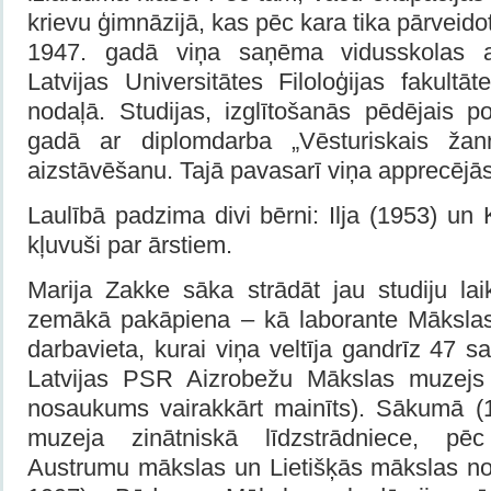
krievu ģimnāzijā, kas pēc kara tika pārveido
1947. gadā viņa saņēma vidusskolas at
Latvijas Universitātes Filoloģijas fakult
nodaļā. Studijas, izglītošanās pēdējais 
gadā ar diplomdarba „Vēsturiskais žan
aizstāvēšanu. Tajā pavasarī viņa apprecējā
Laulībā padzima divi bērni: Ilja (1953) un 
kļuvuši par ārstiem.
Marija Zakke sāka strādāt jau studiju lai
zemākā pakāpiena – kā laborante Māksla
darbavieta, kurai viņa veltīja gandrīz 47 
Latvijas PSR Aizrobežu Mākslas muzejs 
nosaukums vairakkārt mainīts). Sākumā (
muzeja zinātniskā līdzstrādniece, p
Austrumu mākslas un Lietišķās mākslas no