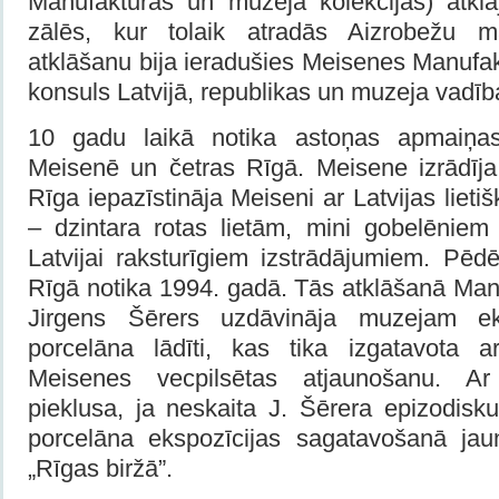
Manufaktūras un muzeja kolekcijas) atkl
zālēs, kur tolaik atradās Aizrobežu 
atklāšanu bija ieradušies Meisenes Manufa
konsuls Latvijā, republikas un muzeja vadīb
10 gadu laikā notika astoņas apmaiņas
Meisenē un četras Rīgā. Meisene izrādīja
Rīga iepazīstināja Meiseni ar Latvijas liet
– dzintara rotas lietām, mini gobelēnie
Latvijai raksturīgiem izstrādājumiem. Pēd
Rīgā notika 1994. gadā. Tās atklāšanā Man
Jirgens Šērers uzdāvināja muzejam eks
porcelāna lādīti, kas tika izgatavota a
Meisenes vecpilsētas atjaunošanu. Ar
pieklusa, ja neskaita J. Šērera epizodisk
porcelāna ekspozīcijas sagatavošanā jau
„Rīgas biržā”.