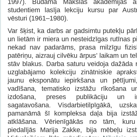
1997). Būdama Mākslas akadēmijas ārš
studentiem lasīja lekciju kursu par Aus
vēsturi (1961–1980).
Var šķist, ka darbs ar gadsimtu putekļu pā
un lietām ir miera un nesteidzīgas rutīnas 
nekad nav padarāms, prasa milzīgu fizi
patēriņu, aizrauj cilvēku ārpus’ laikam un te
stāv blakus. Darba saturu veidoja dažāda 
uzglabājamo kolekciju zinātniskie aprakst
jaunu eksponātu iepirkšana un pētījumi
vadīšana, tematisko izstāžu rīkošana un
izdošana, preses publikāciju un in
sagatavošana. Visdarbietilpīgākā, uzs
pamanāmā šī kompleksa daļa bija izstā
atklāšana. Vērienīgākās no tām, kuru 
piedalījās Marija Zakke, bija mēbeļu iz