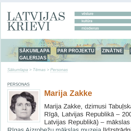
SĀKUMLAPA
PAR PROJEKTU
ZINĀTNE
GALERIJAS
Sākumlapa
> Tēmas >
Personas
PERSONAS
Marija Zakke
Marija Zakke, dzimusi Tabuļsk
Rīgā, Latvijas Republikā – 200
Latvijas Republikā) – mākslas 
Rīgas Aizrobežu mākslas muzeja
līdzstrād