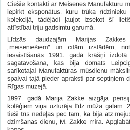
Ciešie kontakti ar Meisenes Manufaktūru 
iepirkt eksponātus, kuru trūka rīdziniek
kolekcijā, tādējādi ļaujot izsekot šī lie
attīstībai triju gadsimtu garumā.
Līdzās daudzajām Marijas Zakkes 
„meiseniešiem” un citām izstādēm, note
iesaistīšanās 1991. gadā krāšņi izdotā 
sagatavošanā, kas bija domāts Leipci
sarīkotajai Manufaktūras mūsdienu mākslin
spalvai tajā pieder apraksti par septiņiem 
Rīgas muzejā.
1997. gadā Marija Zakke aizgāja pensi
kolēģiem viņa uzturēja līdz mūža galam. 2
tieši trīs nedēļas pēc tam, kā bija atzīmēj
dzimšanas dienu, M. Zakke mira. Apglabā
kapos.