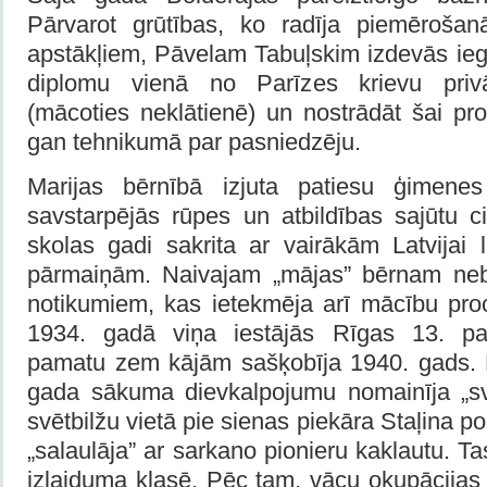
Pārvarot grūtības, ko radīja piemērošan
apstākļiem, Pāvelam Tabuļskim izdevās iegū
diplomu vienā no Parīzes krievu priv
(mācoties neklātienē) un nostrādāt šai pr
gan tehnikumā par pasniedzēju.
Marijas bērnībā izjuta patiesu ģimenes 
savstarpējās rūpes un atbildības sajūtu c
skolas gadi sakrita ar vairākām Latvijai 
pārmaiņām. Naivajam „mājas” bērnam nebij
notikumiem, kas ietekmēja arī mācību pro
1934. gadā viņa iestājās Rīgas 13. pa
pamatu zem kājām sašķobīja 1940. gads. P
gada sākuma dievkalpojumu nomainīja „svi
svētbilžu vietā pie sienas piekāra Staļina po
„salaulāja” ar sarkano pionieru kaklautu. T
izlaiduma klasē. Pēc tam, vācu okupācijas 