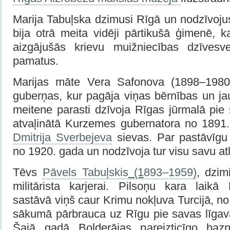
Marija Tabuļska dzimusi Rīgā un nodzīvoju
bija otrā meita vidēji pārtikušā ģimenē, 
aizgājušās krievu muižniecības dzīvesv
pamatus.
Marijas māte Vera Safonova (1898–1980
guberņas, kur pagāja viņas bērnības un ja
meitene parasti dzīvoja Rīgas jūrmalā pi
atvaļinātā Kurzemes gubernatora no 1891
Dmitrija Sverbejeva
sievas. Par pastāvīgu 
no 1920. gada un nodzīvoja tur visu savu at
Tēvs
Pāvels Tabuļskis
(1
893–1959)
, dzim
militārista karjerai. Pilsoņu kara laikā 
sastāvā viņš caur Krimu nokļuva Turcijā, n
sākumā pārbrauca uz Rīgu pie savas līga
Šajā gadā Bolderājas pareizticīgo baznī