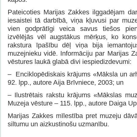
Pateicoties Marijas Zakkes ilggadējam da
iesaistei tā darbībā, viņa kļuvusi par mu
vien godprātīgi veica savus tiešos pie
izvēlējās vēl augstākus mērķus, ko kons
rakstura īpašību dēļ viņa bija iemantojus
muzejnieku vidē. Informāciju par Marijas 
vēstures laukā glabā divi iespiedizdevumi:
– Enciklopēdiskais krājums «Māksla un arh
92. lpp., autore Aija Brīvniece, 2003; un
– Ilustrētais rakstu krājums «Mākslas m
Muzeja vēsture – 115. lpp., autore Daiga U
Marijas Zakkes mīlestība pret muzeju dāvā
siltumu un aizkustinošu uzmanību.