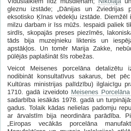
Viduslaikiem līdz mūsdienām;
Nikolaja
u
gleznu izstāde; „Dānijas un Zviedrijas p
eksotisko Ķīnas vēdekļu izstāde. Diemžēl 
milzu darbam ir īss mūžs. Iespaidi paliek ti
sirdīs, skopajās preses piezīmēs, lakonis
tāds bija muzejnieku liktenis un iespēj
apstākļos. Un tomēr Marija Zakke, neb
pūlējās paplašināt šīs robežas.
Veicot Meisenes porcelāna detalizētu iz
nodibināt konsultatīvus sakarus, bet p
Kultūras ministrijas palīdzību) ilglaicīgu 
1710. gadā izveidoto
Meisenes Porcelāna
sadarbība iesākās 1978. gadā un turpinājā
gadus. Tolaik kādas nelielas padomju repub
ar ārvalstīm bija neordināra parādība. P
„Eiropas vecākās porcelāna manufakt