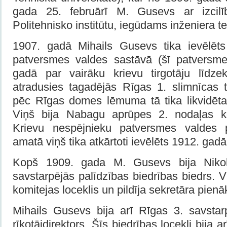
gada 25. februārī M. Gusevs ar izcilī
Politehnisko institūtu, iegūdams inženiera te
1907. gadā Mihails Gusevs tika ievēlēts
patversmes valdes sastāvā (šī patversme
gadā par vairāku krievu tirgotāju līdze
atradusies tagadējās Rīgas 1. slimnīcas t
pēc Rīgas domes lēmuma tā tika likvidēta.
Viņš bija Nabagu aprūpes 2. nodaļas ko
Krievu nespējnieku patversmes valdes p
amatā viņš tika atkārtoti ievēlēts 1912. gadā
Kopš 1909. gada M. Gusevs bija Nikola
savstarpējās palīdzības biedrības biedrs. V
komitejas loceklis un pildīja sekretāra pien
Mihails Gusevs bija arī Rīgas 3. savstarp
rīkotājdirektors. Šīs biedrības locekļi bija arī