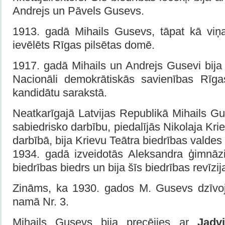
Andrejs un Pāvels Gusevs.
1913. gadā Mihails Gusevs, tāpat kā viņa 
ievēlēts Rīgas pilsētas domē.
1917. gadā Mihails un Andrejs Gusevi bija
Nacionāli demokrātiskās savienības Rīga
kandidātu sarakstā.
Neatkarīgajā Latvijas Republikā Mihails Gu
sabiedrisko darbību, piedalījās Nikolaja Krie
darbībā, bija Krievu Teātra biedrības valdes l
1934. gadā izveidotās Aleksandra ģimnāz
biedrības biedrs un bija šīs biedrības revīzij
Zināms, ka 1930. gados M. Gusevs dzīvoj
namā Nr. 3.
Mihails Gusevs bija precējies ar
Jadv