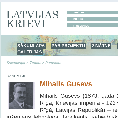
SĀKUMLAPA
PAR PROJEKTU
ZINĀTNE
GALERIJAS
Sākumlapa
> Tēmas >
Personas
UZŅĒMĒJI
Mihails Gusevs
Mihails Gusevs (1873. gada 21
Rīgā, Krievijas impērijā - 19
Rīgā, Latvijas Republikā) – ie
inženieris tehnologs, fabrikants, sabiedris