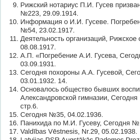
Рижский нотариус П.И. Гусев призва
№223, 29.09.1914.
Информация о И.И. Гусеве. Погребен
№54, 23.02.1917.
Деятельность организаций, Рижское
08.08.1917.
А.П. «Погребение А.И. Гусева, Сего
03.09.1931.
Сегодня похороны А.А. Гусевой, Сег
03.01.1932. 14.
Основалось общество бывших воспи
Александровской гимназии, Сегодня 
стр.6.
Сегодня №35, 04.02.1936.
Панихида по М.И. Гусеву, Сегодня №1
Valdības Vēstnesis, Nr.29, 05.02.1938.
Latvijas PSR Augstākās Padomes Prezid