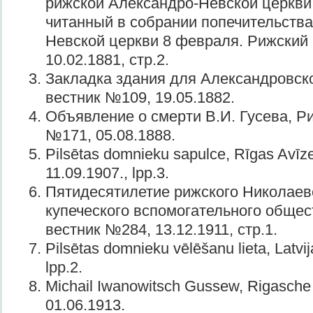
рижской Александро-Невской церкви з
читанный в собрании попечительства
Невской церкви 8 февраля. Рижский
10.02.1881, стр.2.
Закладка здания для Александровск
вестник №109, 19.05.1882.
Объявление о смерти В.И. Гусева, Р
№171, 05.08.1888.
Pilsētas domnieku sapulce, Rīgas Avīze
11.09.1907., lpp.3.
Пятидесятилетие рижского Николаевс
купеческого вспомогательного общес
вестник №284, 13.12.1911, стр.1.
Pilsētas domnieku vēlēšanu lieta, Latvij
lpp.2.
Michail Iwanowitsch Gussew, Rigasche
01.06.1913.