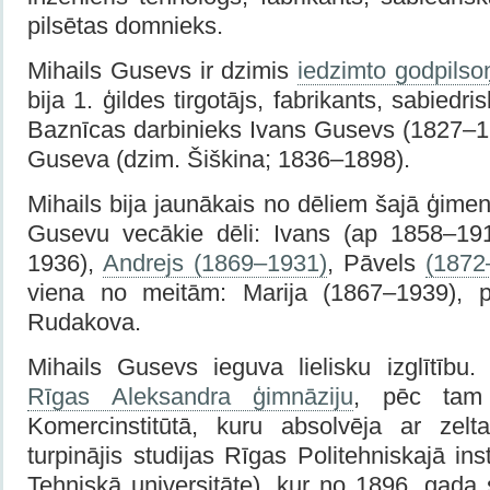
pilsētas domnieks.
Mihails Gusevs ir dzimis
iedzimto godpils
bija 1. ģildes tirgotājs, fabrikants, sabiedri
Baznīcas darbinieks Ivans Gusevs (1827–19
Guseva (dzim. Šiškina; 1836–1898).
Mihails bija jaunākais no dēliem šajā ģimen
Gusevu vecākie dēli: Ivans (ap 1858–191
1936),
Andrejs (1869–1931)
, Pāvels
(1872
viena no meitām: Marija (1867–1939), 
Rudakova.
Mihails Gusevs ieguva lielisku izglītību.
Rīgas Aleksandra ģimnāziju
, pēc tam
Komercinstitūtā, kuru absolvēja ar zel
turpinājis studijas Rīgas Politehniskajā in
Tehniskā universitāte), kur no 1896. gada 