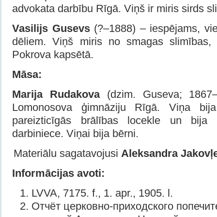
advokata darbību Rīgā. Viņš ir miris sirds sl
Vasilijs Gusevs
(?–1888) – iespējams, vi
dēliem. Viņš miris no smagas slimības, 
Pokrova kapsētā.
Māsa:
Marija Rudakova
(dzim. Guseva; 1867–1
Lomonosova ģimnāziju Rīgā. Viņa bij
pareizticīgās brālības locekle un bija 
darbiniece. Viņai bija bērni.
Materiālu sagatavojusi
Aleksandra
Jakovļ
Informācijas avoti:
LVVA, 7175. f., 1. apr., 1905. l.
Отчёт церковно-приходского попечит