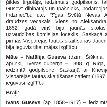
ģildes tirgotājs, iedzimtais godpilsonis, t
Gusev" dibinātājs un īpašnieks, nodarbojās
tirdzniecību u.c. Rīgas Svētā Ņevas A
draudzes vecākais. Viens no Aleksandra
1882. gadā viņš bija jaunās skolas
uzraudzības komisijas loceklis. Saskaņā a
pirmās Vispārējās tautas skaitīšanas datiem
bija ieguvis tikai mājas izglītību.
Māte –
Natālija Guseva
(dzim. Šiškina;
apriņķī, Tveras guberņā – 1898. g. Rīgā, 
iedzimtā godpilsone. Saskaņā ar Krievij
Vispārējās tautas skaitīšanas datiem (1897.
ieguvusi izglītību.
Brāļi
:
Ivans Gusevs
(ap 1858–1917) – iedzimtai