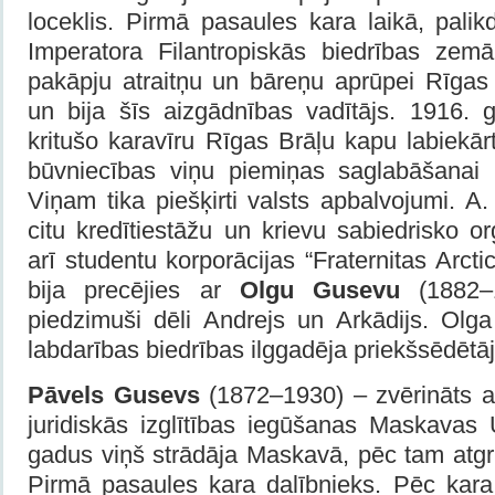
loceklis. Pirmā pasaules kara laikā, pali
Imperatora Filantropiskās biedrības zemā
pakāpju atraitņu un bāreņu aprūpei Rīgas 
un bija šīs aizgādnības vadītājs. 1916.
kritušo karavīru Rīgas Brāļu kapu labiekā
būvniecības viņu piemiņas saglabāšanai 
Viņam tika piešķirti valsts apbalvojumi. 
citu kredītiestāžu un krievu sabiedrisko or
arī studentu korporācijas “Fraternitas Arctic
bija precējies ar
Olgu Gusevu
(1882–1
piedzimuši dēli Andrejs un Arkādijs. Olg
labdarības biedrības ilggadēja priekšsēdētāj
Pāvels Gusevs
(1872–1930) – zvērināts a
juridiskās izglītības iegūšanas Maskavas 
gadus viņš strādāja Maskavā, pēc tam atgr
Pirmā pasaules kara dalībnieks. Pēc kar