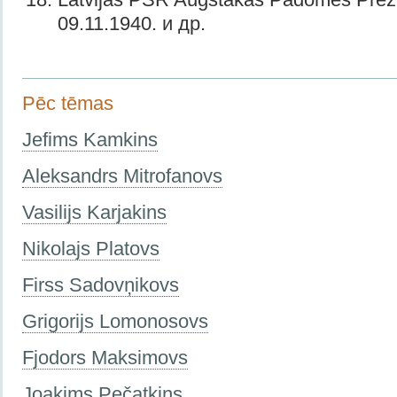
09.11.1940. и др.
Pēc tēmas
Jefims Kamkins
Aleksandrs Mitrofanovs
Vasilijs Karjakins
Nikolajs Platovs
Firss Sadovņikovs
Grigorijs Lomonosovs
Fjodors Maksimovs
Joakims Pečatkins