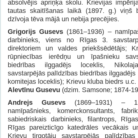
absolvējis apriņķa skolu. Krievijas impēri
tautas skaitīšanas laikā (1897. g.) viņš
dzīvoja tēva mājā un nebija precējies.
Grigorijs
Gusevs
(1861–1936) – namīpaš
darbinieks, viens no Rīgas 3. savstarpē
direktoriem un valdes priekšsēdētājs; K
rūpniecības ierēdņu un īpašnieku savs
biedrības ilggadējs loceklis, Nikolaj
savstarpējās palīdzības biedrības ilggadējs lo
komitejas loceklis); Krievu kluba biedrs u.c. 
Alevtīnu Gusevu
(dzim. Samsone; 1874-19
Andrejs Gusevs
(1869–1931) – 1. ģ
namīpašnieks, komerckonsultants, fabr
sabiedriskais darbinieks, filantrops, Rīg
Rīgas pareizticīgo katedrāles vecākais un
Krievu tirgotāju savstarpējās palīdzības