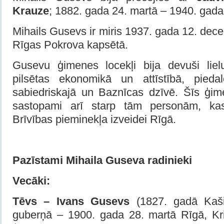
Krauze
; 1882. gada 24. martā – 1940. gada
Mihails Gusevs ir miris 1937. gada 12. dece
Rīgas Pokrova kapsētā.
Gusevu ģimenes locekļi bija devuši liel
pilsētas ekonomikā un attīstībā, piedal
sabiedriskajā un Baznīcas dzīvē. Šīs ģime
sastopami arī starp tām personām, ka
Brīvības pieminekļa izveidei Rīgā.
Pazīstami
Mihaila
Guseva
radinieki
Vecāki:
Tēvs
–
Ivans Gusevs
(1827. gadā Kaši
guberņā – 1900. gada 28. martā Rīgā, Krie