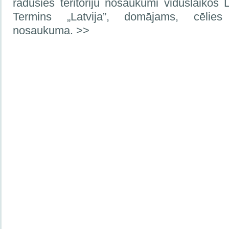
radušies teritoriju nosaukumi viduslaikos
Termins „Latvija”, domājams, cēlies
nosaukuma. >>