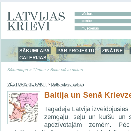
SĀKUMLAPA
PAR PROJEKTU
ZINĀTNE
GALERIJAS
Sākumlapa
> Tēmas >
Baltu-slāvu sakari
VĒSTURISKIE FAKTI
>
Baltu-slāvu sakari
Baltija un Senā Kriev
Tagadējā Latvija izveidojusies u
zemgaļu, sēļu un kuršu un s
apdzīvotajām zemēm. Pēc