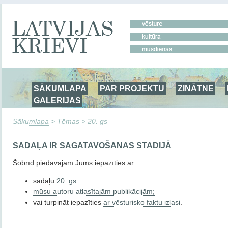
SĀKUMLAPA
PAR PROJEKTU
ZINĀTNE
GALERIJAS
Sākumlapa
> Tēmas >
20. gs
SADAĻA IR SAGATAVOŠANAS STADIJĀ
Šobrīd piedāvājam Jums iepazīties ar:
sadaļu
20. gs
mūsu autoru atlasītajām publikācijām;
vai turpināt iepazīties
ar vēsturisko faktu izlasi
.