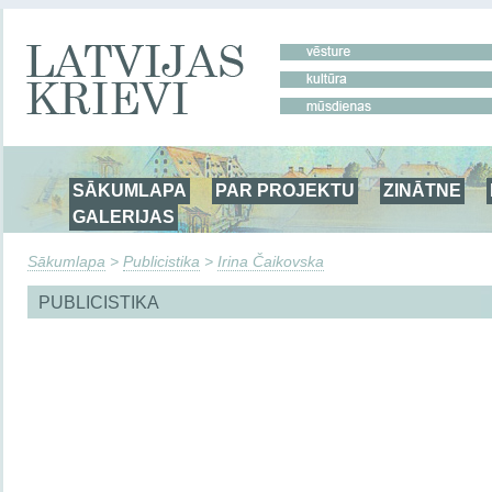
SĀKUMLAPA
PAR PROJEKTU
ZINĀTNE
GALERIJAS
Sākumlapa
>
Publicistika
>
Irina Čaikovska
PUBLICISTIKA