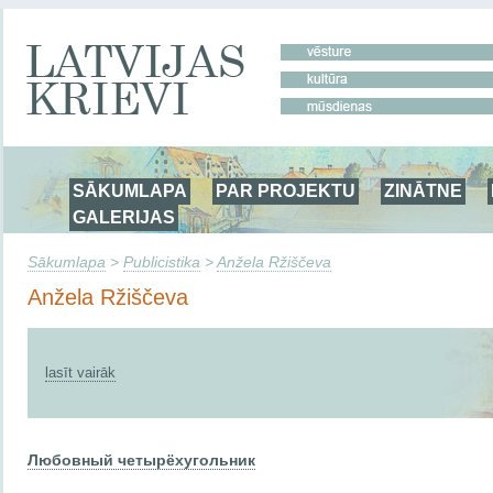
SĀKUMLAPA
PAR PROJEKTU
ZINĀTNE
GALERIJAS
Sākumlapa
>
Publicistika
>
Anžela Ržiščeva
Anžela Ržiščeva
lasīt vairāk
Любовный четырёхугольник