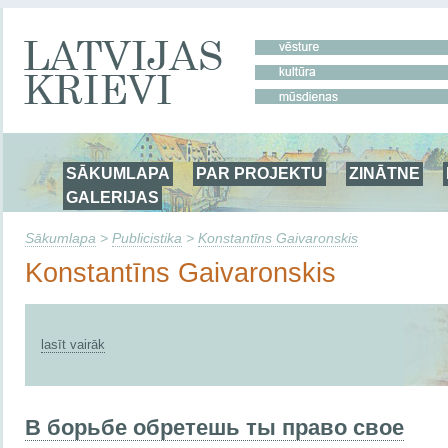
SĀKUMLAPA
PAR PROJEKTU
ZINĀTNE
GALERIJAS
Sākumlapa
>
Publicistika
>
Konstantīns Gaivaronskis
Konstantīns Gaivaronskis
lasīt vairāk
В борьбе обретешь ты право свое