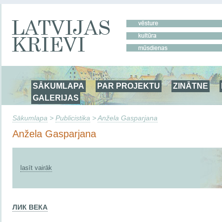
SĀKUMLAPA
PAR PROJEKTU
ZINĀTNE
GALERIJAS
Sākumlapa
>
Publicistika
>
Anžela Gasparjana
Anžela Gasparjana
lasīt vairāk
ЛИК ВЕКА