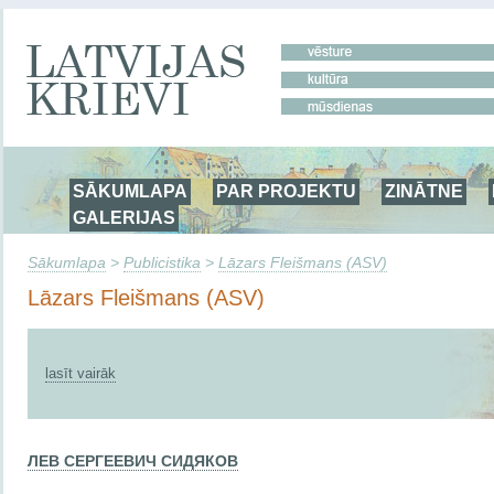
SĀKUMLAPA
PAR PROJEKTU
ZINĀTNE
GALERIJAS
Sākumlapa
>
Publicistika
>
Lāzars Fleišmans (ASV)
Lāzars Fleišmans (ASV)
lasīt vairāk
ЛЕВ СЕРГЕЕВИЧ СИДЯКОВ