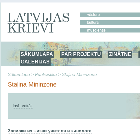
SĀKUMLAPA
PAR PROJEKTU
ZINĀTNE
GALERIJAS
Sākumlapa
>
Publicistika
>
Staļina Mininzone
Staļina Mininzone
lasīt vairāk
Записки из жизни учителя и кинолога