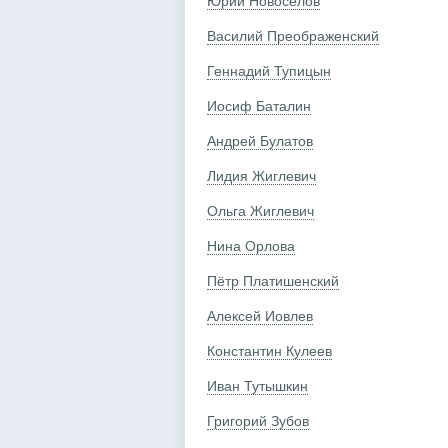
Юрий Новосёлов
Василий Преображенский
Геннадий Тупицын
Иосиф Баталин
Андрей Булатов
Лидия Жиглевич
Ольга Жиглевич
Нина Орлова
Пётр Платишенский
Алексей Иовлев
Константин Кулеев
Иван Тутышкин
Григорий Зубов