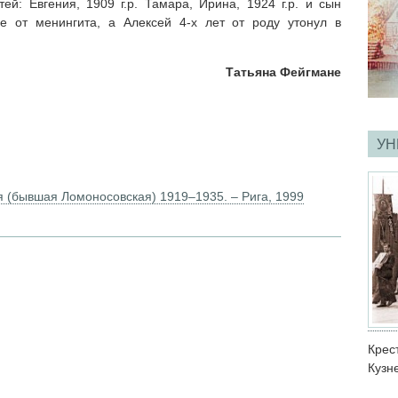
: Евгения, 1909 г.р. Тамара, Ирина, 1924 г.р. и сын
е от менингита, а Алексей 4-х лет от роду утонул в
Татьяна Фейгмане
УН
я (бывшая Ломоносовская) 1919–1935. – Рига, 1999
Кре
Кузн