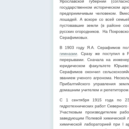
Ярославской губернии (соглас
государственном историческом архи
предприимчивым человеком. Вмес
лошадей. А вскоре со всей семье
пустовавшие земли (в районе со
русских огородников. На Покровск
Серафимовых.
В 1903 году Я.А. Серафимов пол
гимназии
. Сразу же поступил в Р
перерывами. Сначала на инженер
юридическом факультете Юрьевс
Серафимов окончил сельскохозяй
званием ученого агронома. Нескол
Прибалтийского управления земл
домашним учителем и репетитором
С 1 сентября 1915 года по 23
гидротехнических работ Северного
Участковым производителем ра
заведующим Полевой химической ла
химической лабораторией при I 