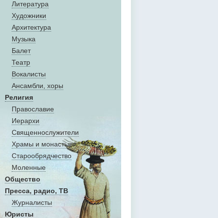
Литература
Художники
Aрхитектура
Музыка
Балет
Театр
Вокалисты
Aнсамбли, хоры
Религия
Православие
Иерархи
Священнослужители
Храмы и монастыри
Старообрядчество
Моленные
Общество
Пресса, радио, ТВ
Журналисты
Юристы