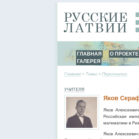
ГЛАВНАЯ
О ПРОЕКТЕ
ГАЛЕРЕЯ
Главная
> Темы >
Персоналии
УЧИТЕЛЯ
Яков Сера
Яков Алексееви
Российская импе
математики в Риж
Яков Алексеевич