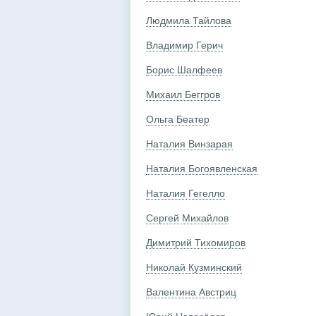
Людмила Тайлова
Владимир Герич
Борис Шалфеев
Михаил Беггров
Ольга Беатер
Наталия Винзарая
Наталия Богоявленская
Наталия Гегелло
Сергей Михайлов
Димитрий Тихомиров
Николай Кузминский
Валентина Австриц