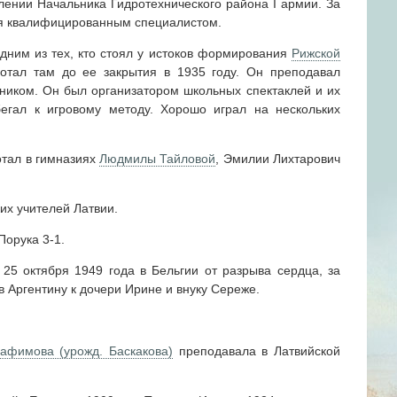
лении Начальника Гидротехнического района I армии. За
бя квалифицированным специалистом.
ним из тех, кто стоял у истоков формирования
Рижской
тал там до ее закрытия в 1935 году. Он преподавал
ником. Он был организатором школьных спектаклей и их
бегал к игровому методу. Хорошо играл на нескольких
тал в гимназиях
Людмилы Тайловой
, Эмилии Лихтарович
их учителей Латвии.
Порука 3-1.
5 октября 1949 года в Бельгии от разрыва сердца, за
 Аргентину к дочери Ирине и внуку Сереже.
афимова (урожд. Баскакова)
преподавала в Латвийской