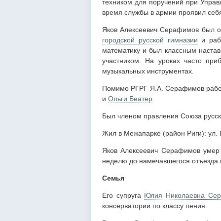
техником для поручений при Управ
время службы в армии проявил се
Яков Алексеевич Серафимов был од
городской русской гимназии
и рабо
математику и был классным настав
участником. На уроках часто при
музыкальных инструментах.
Помимо РГРГ Я.А. Серафимов рабо
и
Ольги Беатер
.
Был членом правления Союза русск
Жил в Межапарке (район Риги): ул. 
Яков Алексеевич Серафимов умер 2
неделю до намечавшегося отъезда в
Семья
Его супруга
Юлия Николаевна Сер
консерватории по классу пения.