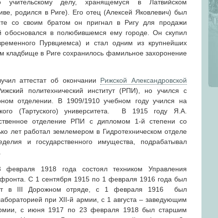
но учительскому делу, хранящемуся в Латвийском
ве, родился в Риге). Его отец (Алексей Яковлевич) был
те со своим братом он пригнал в Ригу для продажи
й обосновался в полюбившемся ему городе. Он скупил
временного Пурвциемса) и стал одним из крупнейших
ом кладбище в Риге сохранилось фамильное захоронение
учил аттестат об окончании
Рижской Александровской
ижский политехнический институт (РПИ), но учился с
ном отделении. В 1909/1910 учебном году учился на
кого (Тартуского) университета. В 1915 году Я.А.
ственное отделение РПИ с дипломом 1-й степени со
ько лет работал землемером в Гидротехническом отделе
еделия и государственного имущества, подрабатывал
.
 февраля 1918 года состоял техником Управления
 фронта. С 1 сентября 1915 по 1 февраля 1916 года был
бот в III Дорожном отряде, с 1 февраля 1916 был
бораторией при XII-й армии, с 1 августа – заведующим
армии, с июня 1917 по 23 февраля 1918 был старшим