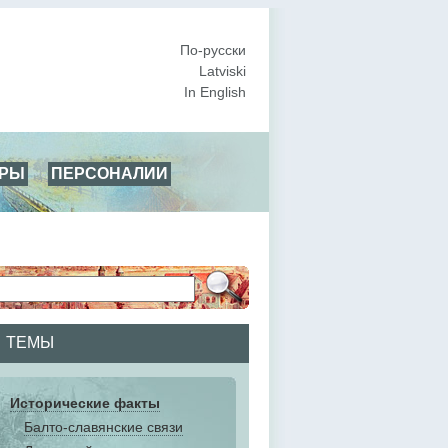
По-русски
Latviski
In English
АРЫ
ПЕРСОНАЛИИ
ТЕМЫ
Исторические факты
Балто-славянские связи