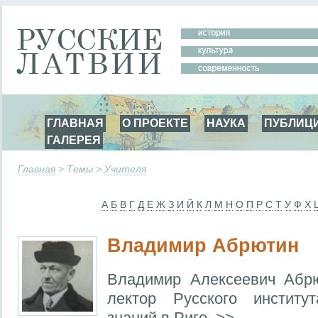
ГЛАВНАЯ
О ПРОЕКТЕ
НАУКА
ПУБЛИЦ
ГАЛЕРЕЯ
Главная
> Темы >
Учителя
А
Б
В
Г
Д
Е
Ж
З
И
Й
К
Л
М
Н
О
П
Р
С
Т
У
Ф
Х
Владимир Абрютин
Владимир Алексеевич Абрю
лектор Русского институт
знаний в Риге. >>