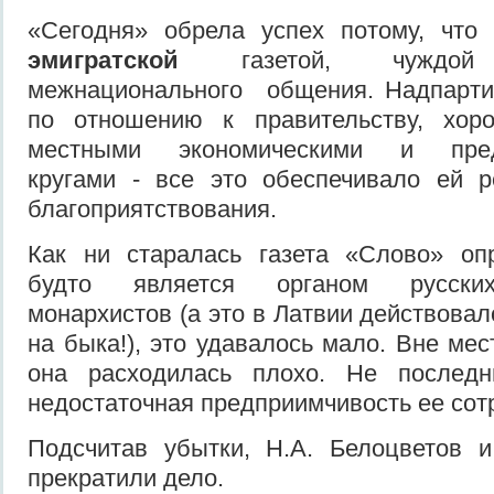
«Сегодня» обрела успех потому, чт
эмигратской
газетой, чуждой
межнационального общения. Надпартий
по отношению к правительству, хор
местными экономическими и предп
кругами - все это обеспечивало ей 
благоприятствования.
Как ни старалась газета «Слово» опр
будто является органом русских
монархистов (а это в Латвии действова
на быка!), это удавалось мало. Вне ме
она расходилась плохо. Не послед
недостаточная предприимчивость ее сот
Подсчитав убытки, Н.А. Белоцветов и
прекратили дело.