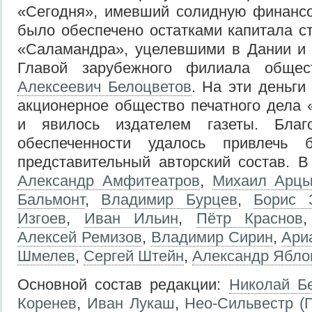
«Сегодня», имевший солидную финансо
было обеспечено остатками капитала с
«Саламандра», уцелевшими в Дании и 
Главой зарубежного филиала общ
Алексеевич Белоцветов
. На эти деньги
акционерное общество печатного дела
и явилось издателем газеты. Благ
обеспеченности удалось привлечь
представительный авторский состав. В 
Александр Амфитеатров
,
Михаил Арц
Бальмонт
,
Владимир Бурцев
,
Борис 
Изгоев
,
Иван Ильин
,
Пётр Краснов
Алексей Ремизов
,
Владимир Сирин
,
Ари
Шмелев
,
Сергей Штейн
,
Александр Ябло
Основной состав редакции:
Николай Б
Коренев
,
Иван Лукаш
,
Нео-Сильвестр (Г