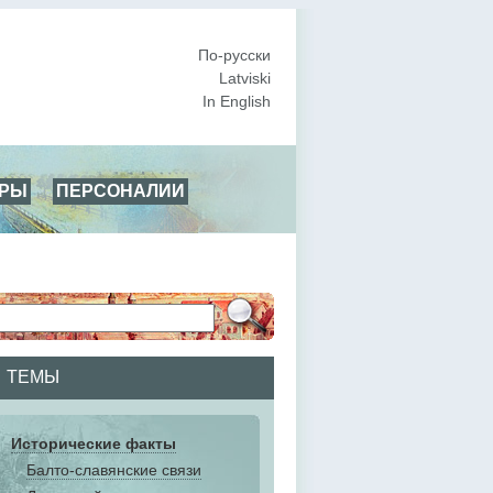
По-русски
Latviski
In English
АРЫ
ПЕРСОНАЛИИ
ТЕМЫ
Исторические факты
Балто-славянские связи