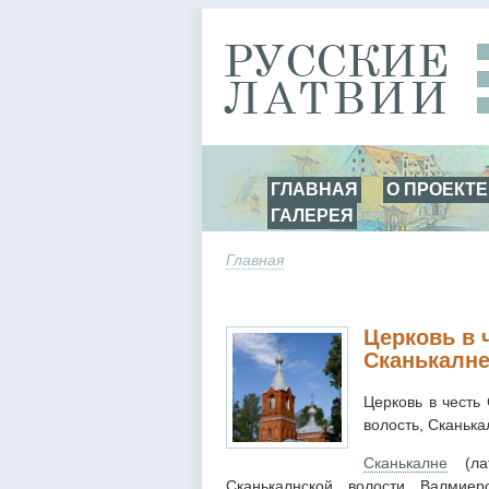
ГЛАВНАЯ
О ПРОЕКТЕ
ГАЛЕРЕЯ
Главная
Церковь в 
Сканькалн
Церковь в честь
волость, Сканька
Сканькалне
(лат
Сканькалнской волости Валмие