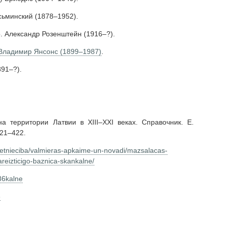
сьминский (1878–1952).
о. Александр Розенштейн (1916–?).
 Владимир Янсонс (1899–1987)
.
891–?).
 территории Латвии в XIII–XXI веках. Справочник. Е.
421–422.
adpetnieciba/valmieras-apkaime-un-novadi/mazsalacas-
reizticigo-baznica-skankalne/
86kalne
6