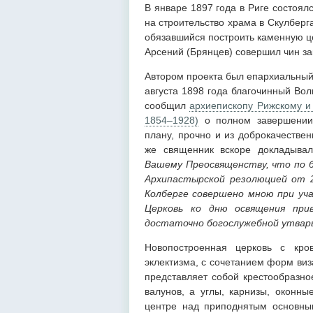
В январе 1897 года в Риге состоял
на строительство храма в Скулберг
обязавшийся построить каменную це
Арсений (Брянцев) совершил чин за
Автором проекта был епархиальный
августа 1898 года благочинный Во
сообщил
архиепископу Рижскому и
1854–1928)
о полном завершении 
плану, прочно и из доброкачестве
же священник вскоре докладыва
Вашему Преосвященству, что по 
Архипастырской резолюцией от 2
Колберге совершено мною при уча
Церковь ко дню освящения при
достаточно богослужебной утварь
Новопостроенная церковь с кро
эклектизма, с сочетанием форм виз
представляет собой крестообразно
валунов, а углы, карнизы, оконн
центре над приподнятым основны