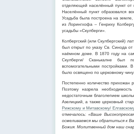
отделяющей населённый пункт от г
Населённый пункт образовался вок
Усадьба была построена на земле,
из Лорингхофа – Генриху Колбергу
усадьбы «Скулберги».
Колбергский (или Скулбергский) ла
был открыт по указу Св. Синода от
наёмном доме. В 1870 году на са
Скулберги/ Сканькалне был п
вспомогательными постройками. В
было освящено по церковному чину
Постепенно количество прихожан ро
Поэтому назрела необходимость
недостаточным благолепием школьн
Азелицкий, а также церковный ста
Рижскому и Митавскому/ Елгавском
отмечалось:
«Ваше Высокопреосв
осмеливаемся мы обратиться к Ва
Божия. Молитвенный дом наш снар