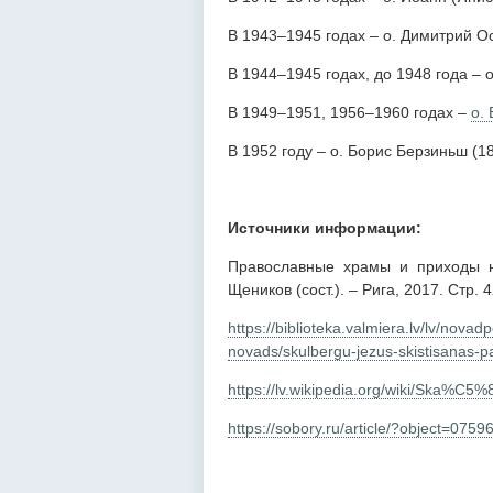
В 1943–1945 годах – о. Димитрий О
В 1944–1945 годах, до 1948 года – 
В 1949–1951, 1956–1960 годах –
о.
В 1952 году – о. Борис Берзиньш (1
Источники информации:
Православные храмы и приходы на
Щеников (сост.). – Рига, 2017. Cтр. 
https://biblioteka.valmiera.lv/lv/nov
novads/skulbergu-jezus-skistisanas-pa
https://lv.wikipedia.org/wiki/Ska%C5%
https://sobory.ru/article/?object=0759