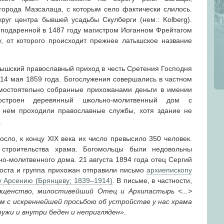
орода Мазсалаца, с которым село фактически слилось.
руг центра бывшей усадьбы Скулберги (нем.: Kolberg).
 подаренной в 1487 году магистром Иоганном Фрейтагом
, от которого происходит прежнее латышское название
тышский православный приход в честь Сретения Господня
 14 мая 1859 года. Богослужения совершались в частном
мостоятельно собранные прихожанами деньги в имении
остроен деревянный школьно-молитвенный дом с
 нем проходили православные службы, хотя здание не
.
сло, к концу XIX века их число превысило 350 человек.
 строительства храма. Богомольцы были недовольны
о-молитвенного дома. 21 августа 1894 года отец Сергий
роста и группа прихожан отправили письмо
архиепископу
у Арсению (Брянцеву; 1839–1914)
. В письме, в частности,
ященство, милостивейший Отец и Архипастырь <...>
м с искреннейшей просьбою об устройстве у нас храма
ужи и внутри беден и непригляден»
.