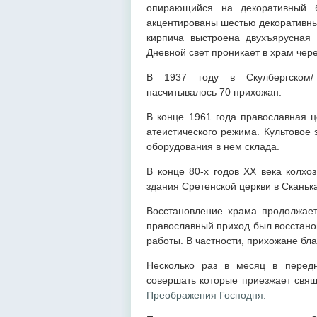
опирающийся на декоративный б
акцентированы шестью декоративны
кирпича выстроена двухъярусная 
Дневной свет проникает в храм чер
В 1937 году в Скулбергском/
насчитывалось 70 прихожан.
В конце 1961 года православная ц
атеистического режима. Культовое
оборудования в нем склада.
В конце 80-х годов XX века колхо
здания Сретенской церкви в Сканьк
Восстановление храма продолжаетс
православный приход был восстанов
работы. В частности, прихожане бл
Несколько раз в месяц в передн
совершать которые приезжает свя
Преображения Господня.