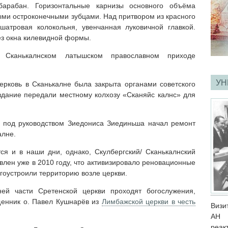
арабан. Горизонтальные карнизы основного объёма
ми остроконечными зубцами. Над притвором из красного
шатровая колокольня, увенчанная луковичной главкой.
ез окна килевидной формы.
 Сканькалнском латышском православном приходе
УН
ерковь в Сканькалне была закрыта органами советского
 здание передали местному колхозу «Сканяйс калнс» для
з под руководством Зиедониса Зиединьша начал ремонт
алне.
я и в наши дни, однако, Скулбергский/ Сканькалнский
лен уже в 2010 году, что активизировало реновационные
агоустроили территорию возле церкви.
ей части Сретенской церкви проходят богослужения,
щенник о. Павел Кушнарёв из
Лимбажской церкви в честь
Визи
АН 
реак