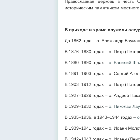
Православная церковь в честь С
историческим памятником местного
В приходе и храме служили сле
До 1862 года – о. Александр Бауман
В 1876–1880 годах – о. Петр (Петер
В 1880–1890 годах –
о. Василий Ша
В 1891–1903 годах – о. Сергий Азел
В 1903–1912 годах – о. Петр (Петер
В 1927–1929 годах – о. Андрей Пак
В 1929–1932 годах –
о. Николай Ла
В 1935–1936, в 1943–1944 годах –
о
В 1939–1941 годах – о. Иоанн Молот
В 1942–1943 годах – о. Иоанн (Янис