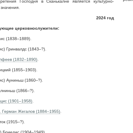
ретения Господня в Сканькалне является культурно-
 значения.
2024 год
дующие церковнослужители:
ис (1838–1889).
ис) Гринвалдс (1843–?).
лфеев (1832–1890)
.
ицкий (1855–1903).
ис) Ауниньш (1860–?).
алниньш (1866–?).
уцис (1901–1958)
.
. Герман Жегалов (1884–1955)
.
ок (1915–?).
) Бриедис (1904–1949).