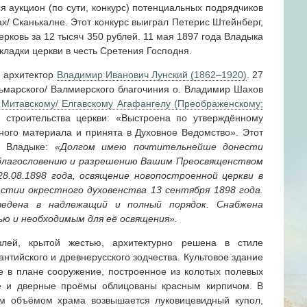
ся аукцион (по сути, конкурс) потенциальных подрядчиков
ах/ Сканькалне. Этот конкурс выиграл Петерис Штейнберг,
рковь за 12 тысяч 350 рублей. 11 мая 1897 года Владыка
кладки церкви в честь Сретения Господня.
 архитектор
Владимир Иванович Лунский (1862–1920)
. 27
льмарского/ Валмиерского благочиния о. Владимир Шахов
 Митавскому/ Елгавскому Агафангелу (Преображенскому;
строительства церкви: «Выстроена по утверждённому
нного материала и принята в Духовное Ведомство». Этот
л Владыке:
«Долгом имею почтительнейше донести
благословению и разрешению Вашим Преосвященством
8.08.1898 года, освящение новопостроенной церкви в
стии окрестного духовенства 13 сентября 1898 года.
ведена в надлежащий и полный порядок. Снабжена
ю и необходимым для её освящения».
влей, крытой жестью, архитектурно решена в стиле
антийского и древнерусского зодчества. Культовое здание
е в плане сооружение, построенное из колотых полевых
ые и дверные проёмы облицованы красным кирпичом. В
м объёмом храма возвышается луковицевидный купол,