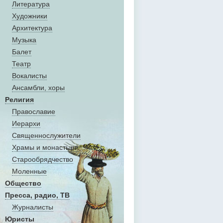
Литература
Художники
Aрхитектура
Музыка
Балет
Театр
Вокалисты
Aнсамбли, хоры
Религия
Православие
Иерархи
Священнослужители
Храмы и монастыри
Старообрядчество
Моленные
Общество
Пресса, радио, ТВ
Журналисты
Юристы