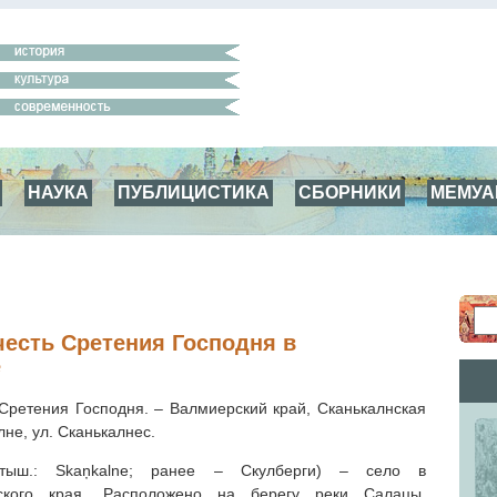
НАУКА
ПУБЛИЦИСТИКА
СБОРНИКИ
МЕМУ
честь Сретения Господня в
е
 Сретения Господня. – Валмиерский край, Сканькалнская
лне, ул. Сканькалнес.
ыш.: Skaņkalne; ранее – Скулберги) – село в
рского края. Расположено на берегу реки Салацы,