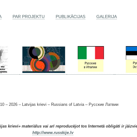
A
PAR PROJEKTU
PUBLIKĀCIJAS
GALERIJA
 2026 – Latvijas krievi – Russians of Latvia – Русские Латвии
as krievi» materiālus vai arī reproducējot tos Internetā obligāti ir jāizvi
http://www.russkije.lv