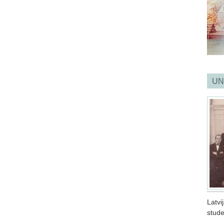
UN
Latv
stude