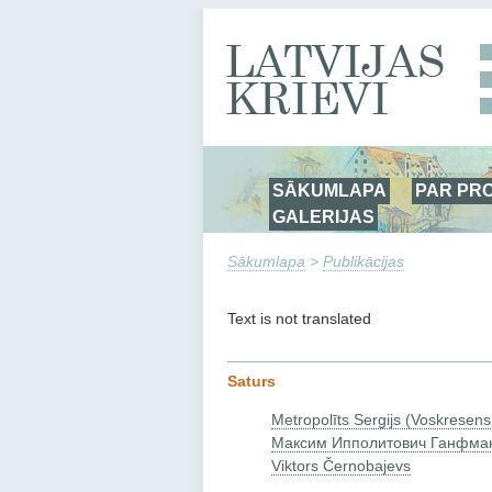
SĀKUMLAPA
PAR PR
GALERIJAS
Sākumlapa
>
Publikācijas
Text is not translated
Saturs
Metropolīts Sergijs (Voskresens
Максим Ипполитович Ганфма
Viktors Černobajevs