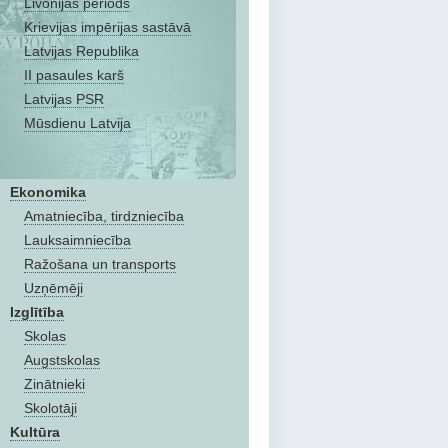
Livonijas periods
Krievijas impērijas sastāvā
Latvijas Republika
II pasaules karš
Latvijas PSR
Mūsdienu Latvija
Ekonomika
Amatniecība, tirdzniecība
Lauksaimniecība
Ražošana un transports
Uzņēmēji
Izglītība
Skolas
Augstskolas
Zinātnieki
Skolotāji
Kultūra