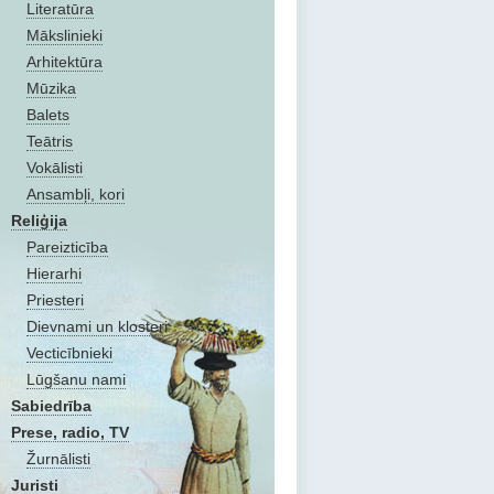
Literatūra
Mākslinieki
Arhitektūra
Mūzika
Balets
Teātris
Vokālisti
Ansambļi, kori
Reliģija
Pareizticība
Hierarhi
Priesteri
Dievnami un klosteri
Vecticībnieki
Lūgšanu nami
Sabiedrība
Prese, radio, TV
Žurnālisti
Juristi