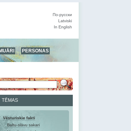
По-русски
Latviski
In English
MUĀRI
PERSONAS
TĒMAS
Vēsturiskie fakti
Baltu-slāvu sakari