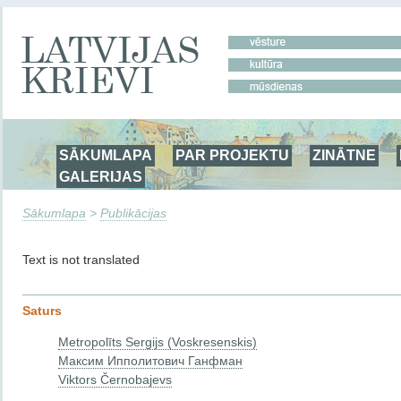
SĀKUMLAPA
PAR PROJEKTU
ZINĀTNE
GALERIJAS
Sākumlapa
>
Publikācijas
Text is not translated
Saturs
Metropolīts Sergijs (Voskresenskis)
Максим Ипполитович Ганфман
Viktors Černobajevs