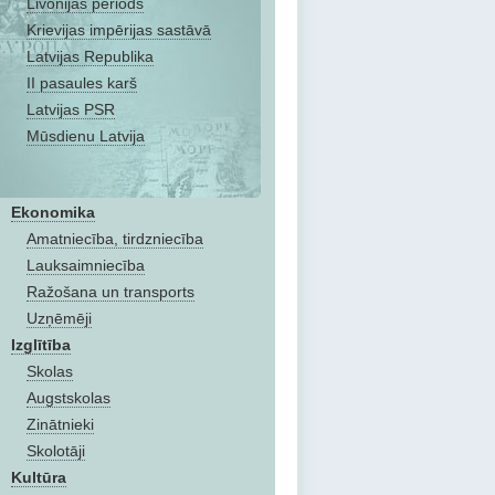
Livonijas periods
Krievijas impērijas sastāvā
Latvijas Republika
II pasaules karš
Latvijas PSR
Mūsdienu Latvija
Ekonomika
Amatniecība, tirdzniecība
Lauksaimniecība
Ražošana un transports
Uzņēmēji
Izglītība
Skolas
Augstskolas
Zinātnieki
Skolotāji
Kultūra