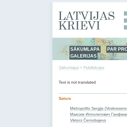
SĀKUMLAPA
PAR PR
GALERIJAS
Sākumlapa
>
Publikācijas
Text is not translated
Saturs
Metropolīts Sergijs (Voskresens
Максим Ипполитович Ганфма
Viktors Černobajevs