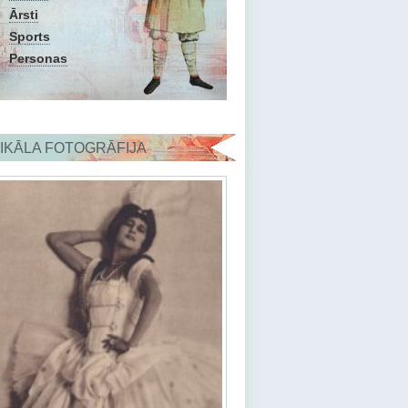
Ārsti
Sports
Personas
IKĀLA FOTOGRĀFIJA