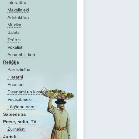
Literatūra
Mākslinieki
Arhitektūra
Mūzika
Balets
Teātris
Vokālisti
Ansambļi, kori
Reliģija
Pareizticība
Hierarhi
Priesteri
Dievnami un klosteri
Vecticībnieki
Lūgšanu nami
Sabiedrība
Prese, radio, TV
Žurnālisti
Juristi