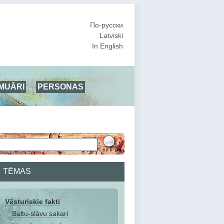
По-русски
Latviski
In English
MUĀRI
PERSONAS
TĒMAS
Vēsturiskie fakti
Baltu-slāvu sakari