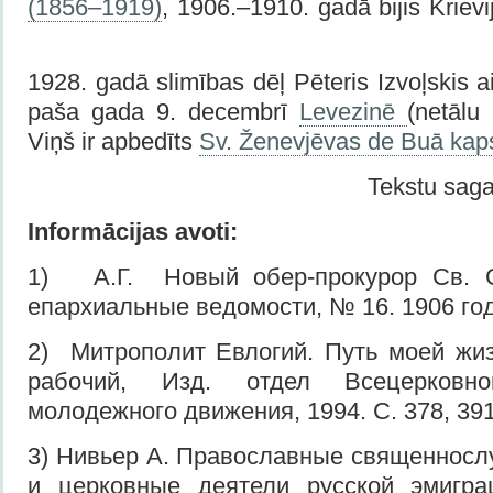
(1856–1919)
, 1906.–1910. gadā bijis Krievi
1928. gadā slimības dēļ Pēteris Izvoļskis a
paša gada 9. decembrī
Levezinē
(netālu
Viņš ir apbedīts
Sv. Ženevjēvas de Buā kap
Tekstu saga
Informācijas avoti:
1) А.Г. Новый обер-прокурор Св. С
епархиальные ведомости, № 16. 1906 год
2) Митрополит Евлогий. Путь моей жиз
рабочий, Изд. отдел Всецерковно
молодежного движения, 1994. С. 378, 39
3) Нивьер А. Православные священносл
и церковные деятели русской эмигр