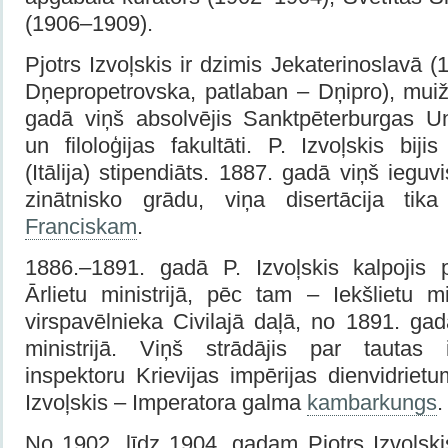
(1906–1909).
Pjotrs Izvoļskis ir dzimis Jekaterinoslavā
Dņepropetrovska, patlaban – Dņipro), mui
gadā viņš absolvējis Sanktpēterburgas Un
un filoloģijas fakultāti. P. Izvoļskis biji
(Itālija) stipendiāts. 1887. gadā viņš iegu
zinātnisko grādu, viņa disertācija tik
Franciskam
.
1886.–1891. gadā P. Izvoļskis kalpojis p
Ārlietu ministrijā, pēc tam – Iekšlietu m
virspavēlnieka Civilajā daļā, no 1891. gad
ministrijā. Viņš strādājis par tautas 
inspektoru Krievijas impērijas dienvidrie
Izvoļskis – Imperatora galma
kambarkungs
No 1902. līdz 1904. gadam Pjotrs Izvoļski