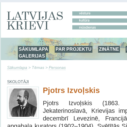
SĀKUMLAPA
PAR PROJEKTU
ZINĀTNE
GALERIJAS
Sākumlapa
> Tēmas >
Personas
SKOLOTĀJI
Pjotrs Izvoļskis
Pjotrs Izvoļskis (1863.
Jekaterinoslavā, Krievijas im
decembrī Levezinē, Franci
apgabala kurators (1902–1904), Svētītās S