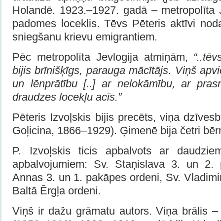
Holandē. 1923.–1927. gadā – metropolīta 
padomes loceklis. Tēvs Pēteris aktīvi nod
sniegšanu krievu emigrantiem.
Pēc metropolīta Jevlogija atmiņām,
“..tēv
bijis brīnišķīgs, parauga mācītājs. Viņš ap
un lēnprātību [..] ar nelokāmību, ar prasm
draudzes locekļu acīs.”
Pēteris Izvoļskis bijis precēts, viņa dzīves
Goļicina, 1866–1929). Ģimenē bija četri bē
P. Izvoļskis ticis apbalvots ar daudzie
apbalvojumiem: Sv. Staņislava 3. un 2. 
Annas 3. un 1. pakāpes ordeni, Sv. Vladimi
Baltā Ērgļa ordeni.
Viņš ir dažu grāmatu autors. Viņa brālis 