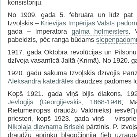
konsistoriju.
No 1909. gada 5. februāra un līdz pat
Izvoļskis –
Krievijas Impērijas Valsts pado
gada – Imperatora
galma hofmeisters
. 
pabeidzis, pēc ranga būdams
slepenpadom
1917. gada Oktobra revolūcijas un Pilsoņu
dzīvoja vasarnīcā Jaltā (Krimā). No 1920. g
1920. gadu sākumā Izvoļskis dzīvojis Parī
Aleksandra katedrāles
draudzes padomes l
Kopš 1921. gada viņš bijis diakons. 1
Jevlogijs (Georgijevskis, 1868-1946
; Ma
Rietumeiropas draudžu Valdnieks) iesvētīji
priesteri, kopš 1923. gada viņš – virsprie
Nikolaja dievnama Briselē
pārzinis. P. Izvo
draudžu apriņķu blagočinnija (jeb uzrau