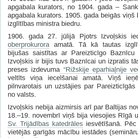
apgabala kurators, no 1904. gada – Sank
apgabala kurators. 1905. gada beigās viņš b
izglītības ministra biedru.
1906. gada 27. jūlijā Pjotrs Izvoļskis i
oberprokurora
amatā. Tā kā tautas izglīt
bijušas saistītas ar Pareizticīgo Baznīcu
Izvoļskis ir bijis tuvs Baznīcai un izpratis t
preses izdevuma
“Rižskije eparhiaļnije v
veltīts viņa iecelšanai amatā. Viņš ie
pilnvarotais un uzstājies par Pareizticīgā
no valsts.
Izvoļskis nebija aizmirsis arī par Baltijas 
18.–19. novembrī viņš bija viesojies Rīgā u
Sv. Trijādības katedrāles
iesvētīšanā. Pēc
vietējās garīgās mācību iestādes (seminār