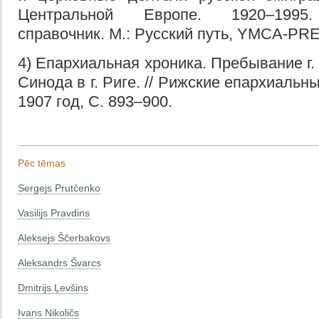
Центральной Европе. 1920–1995.
справочник. М.: Русский путь, YMCA-PRE
4) Епархиальная хроника. Пребывание г.
Синода в г. Риге.
//
Р
ижские епархиальны
1907 год, С. 893–900.
Pēc tēmas
Sergejs Prutčenko
Vasilijs Pravdins
Aleksejs Ščerbakovs
Aleksandrs Švarcs
Dmitrijs Ļevšins
Ivans Nikoličs