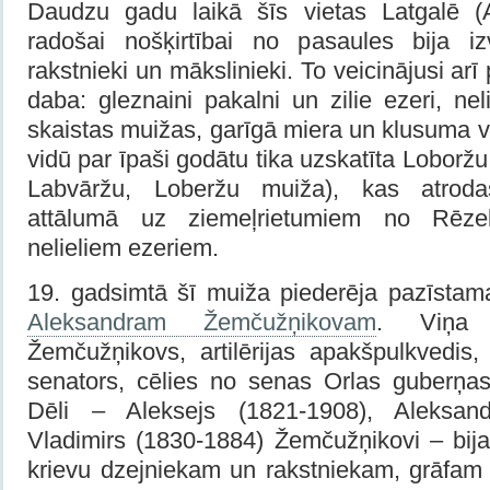
Daudzu gadu laikā šīs vietas Latgalē (A
radošai nošķirtībai no pasaules bija izv
rakstnieki un mākslinieki. To veicinājusi ar
daba: gleznaini pakalni un zilie ezeri, ne
skaistas muižas, garīgā miera un klusuma 
vidū par īpaši godātu tika uzskatīta Loborž
Labvāržu, Loberžu muiža), kas atroda
attālumā uz ziemeļrietumiem no Rēze
nelieliem ezeriem.
19. gadsimtā šī muiža piederēja pazīstama
Aleksandram Žemčužņikovam
. Viņa 
Žemčužņikovs, artilērijas apakšpulkvedi
senators, cēlies no senas Orlas guberņa
Dēli – Aleksejs (1821-1908), Aleksan
Vladimirs (1830-1884) Žemčužņikovi – bij
krievu dzejniekam un rakstniekam, grāfa