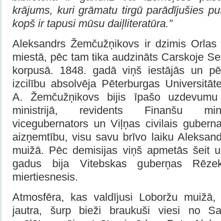
krājums, kuri grāmatu tirgū parādījušies pu
kopš ir tapusi mūsu daiļliteratūra.”
Aleksandrs Žemčužņikovs ir dzimis Orlas
miestā, pēc tam tika audzināts Carskoje S
korpusā. 1848. gadā viņš iestājās un p
izcilību absolvēja Pēterburgas Universitāte
A. Žemčužņikovs bijis īpašo uzdevumu 
ministrijā, revidents Finanšu mini
vicegubernators un Viļņas civilais gubern
aizņemtību, visu savu brīvo laiku Aleksan
muižā. Pēc demisijas viņš apmetās šeit u
gadus bija Vitebskas guberņas Rēze
miertiesnesis.
Atmosfēra, kas valdījusi Loboržu muižā, 
jautra, šurp bieži braukuši viesi no Sa