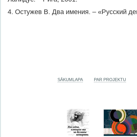
4. Остужев В. Два имения. – «Русский де
SĀKUMLAPA
PAR PROJEKTU