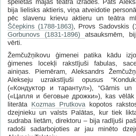
spēlētas mājas teātra izrādes. Pats Ale
bija lielisks aktieris, viņa atveidotie person
pēc slavenu krievu aktieru un teātra 
Ščepkins (1788-1863)
, Provs Sadovskis 
Gorbunovs (1831-1896)
atsauksmēm, bij
vērti.
Žemčužņikovu ģimenei patika kādu izjok
ģimenes locekļi rakstījuši fabulas, sace
ainiņas. Piemēram, Aleksandrs Žemčužņ
Alekseju uzrakstījuši opusus “Konduk
(«Кондуктор и тарантул»), “Gārnis un vi
(«Цапля и беговые дрожки»), kas vēlāk t
literāta
Kozmas Prutkova
kopotos rakstos
dzejnieku un valsts Palātas, kur tiek lik
sudraba lietām, direktoru – bija radījuši pa
radoši sadarbojoties ar jau minēto dzej