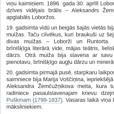
viņu kaimiņiem. 1896. gada 30. aprīlī Lobo
dzīves vidējais brālis – Aleksandrs Žem
apglabāts Loboržos.
19. gadsimta vidū un beigās šajās vietās bija 
muižas. Taču cilvēkus, kuri braukuši uz šeji
divas muižas – Loborži un Runtorta. 
brīnišķīga literārā vide, mājas teātris, lieli
dārzs. Otrā muiža bija slavena ar savu 
pienotavu, brīnišķīgo augļu dārzu un minerā
20. gadsimta pirmajā pusē, starpkaru laik
saimniece bija Marija Voščiņina, iepriekšējā
Aleksandra Žemčužņikova meita, kura tur
radiniece pasaulslavenajam krievu dze
Puškinam (1799-1837)
. Vasaras laikā viņa l
māksliniekiem.