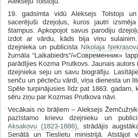
Alekseju Tolstoju.
19. gadsimta vidū Aleksejs Tolstojs un
sacerējuši dzejoļus, kuros jautri izsmēj
štampus. Apkopojot savus parodiju dzejoļu
izdot ar vārdu, kāds bija viņu sulainim
dzejnieka un publicista
Nikolaja Ņekraso
žurnāla “Laikabiedrs”/«Современник» lappu
parādījies Kozma Prutkovs. Jaunais autors 
dzejnieka seju un savu biogrāfiju. Lasītāj
senču un pēcteču vārdi, viņa dienesta un lit
Spēle turpinājusies līdz pat 1863. gadam, k
sēru ziņu par Kozmas Prutkova nāvi.
Vecākais no brāļiem – Aleksejs Žemčužņik
pazīstamo krievu dzejnieku un public
Aksakovu (1823-1886)
, strādājis augstā
Senātā un Tieslietu ministrijā. Atstājot 