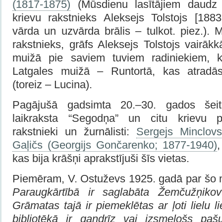
(1817-1875)
(Mūsdienu lasītājiem daudz 
krievu rakstnieks Aleksejs Tolstojs [1883
vārda un uzvārda brālis – tulkot. piez.). 
rakstnieks, grāfs Aleksejs Tolstojs vairākk
muižā pie saviem tuviem radiniekiem, kā
Latgales muižā – Runtortā, kas atradā
(toreiz – Lucina).
Pagājušā gadsimta 20.–30. gados šeit
laikraksta “Segodņa” un citu krievu p
rakstnieki un žurnālisti:
Sergejs Minclov
Gaļičs (Georgijs Gončarenko; 1877-1940)
,
kas bija krāšņi aprakstījuši šīs vietas.
Piemēram, V. Ostuževs 1925. gadā par šo 
Paraugkārtībā ir saglabāta Žemčužņikov
Grāmatas tajā ir piemeklētas ar ļoti lielu l
bibliotēkā ir gandrīz vai izsmeļošs paš