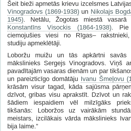
Šeit bieži apmetās krievu izcelsmes Latvija
Vinogradovs (1869-1938)
un
Nikolajs Bogd
1945)
. Netālu, Žogotas miestā vasarā 
Konstantīns Visockis (1864-1938)
. Pie
ciemojušies viesi no Rīgas– rakstnieki,
studiju apmeklētāji.
Loboržu muižu un tās apkārtni savās g
mākslinieks Sergejs Vinogradovs. Viņš arī
pavadītajām vasaras dienām un par tikšanos
un pareizticīgo domātāju
Ivanu Šmeļovu (
krāsām visur tagad, kāda sajūsma pārņem
dzīvot, gribas visu aprakstīt. Dzīvot un ra
šādiem iespaidiem vēl milzīgāks prie
tikšanās: Loboržos uz vairākām stundā
meistars, izcilākais vārda mākslinieks I
bija laime.”