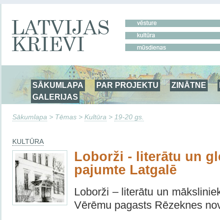
SĀKUMLAPA
PAR PROJEKTU
ZINĀTNE
GALERIJAS
Sākumlapa
> Tēmas >
Kultūra
>
19-20 gs.
KULTŪRA
Loborži - literātu un g
pajumte Latgalē
Loborži – literātu un mākslini
Vērēmu pagasts Rēzeknes no