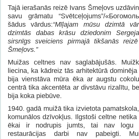
Tajā ierašanās reizē Ivans Šmeļovs uzdāvi
savu grāmatu “Svētceļojums”/«Богомолье
šādus vārdus:
“Mīļajam mūsu dzimtā vār
dzimtās dabas krāsu dziedonim Serge
sirsnīgs sveiciens pirmajā tikšanās reiz
Šmeļovs.”
Muižas celtnes nav saglabājušās. Muiž
liecina, ka kādreiz tās arhitektūrā dominēj
bija vienstāva mūra ēka ar augstu cokol
centrā tika akcentēta ar divstāvu rizalītu, b
bija koka piebūve.
1940. gadā muižā tika izvietota pamatskola,
komunālos dzīvokļus. Ilgstoši celtne netika
ēkai ir nodrupis jumts, tai nav logu 
restaurācijas darbi nav pabeigti. Mui