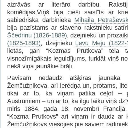
aizrāvās ar literāro darbību. Rakst
komēdijas.Viņš bija cieši saistīts ar kr
sabiedriskā darbinieka
Mihaila Petraševs
bija pazīstams ar slaveno rakstnieku-satīr
Ščedrinu (1826-1889)
, dzejnieku un prozaiķ
(1825-1893)
, dzejnieku
Ļevu Meju (1822-
lietās, gan “Kozmas Prutkova” tēla 
visnozīmīgākais ieguldījums, turklāt viņš n
nekā viņa jaunākie brāļi.
Pavisam nedaudz atšķiras jaunākā 
Žemčužņikova, arī ierēdņa un, protams, liter
tikai ar to, ka viņam patika ceļot – 
Austrumiem – un ar to, ka ilgu laiku viņš dzī
miris 1884. gada 18. novembrī Francijā,
“Kozma Prutkovs” arī viņam ir daudz ar 
Žemčužņikovs viesojies pie saviem radiniek