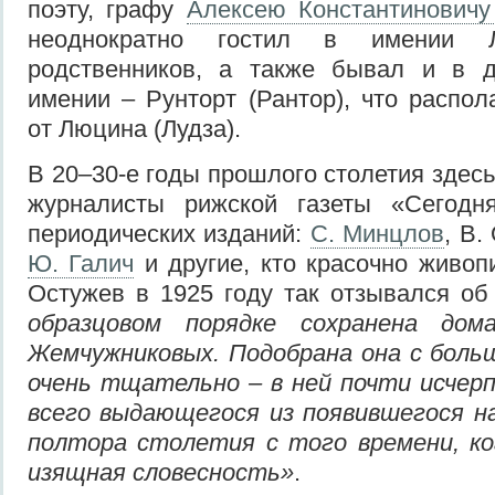
поэту, графу
Алексею Константиновичу
неоднократно гостил в имении 
родственников, а также бывал и в д
имении – Рунторт (Рантор), что распол
от Люцина (Лудза).
В 20–30-е годы прошлого столетия здес
журналисты рижской газеты «Сегодня
периодических изданий:
С. Минцлов
, В.
Ю. Галич
и другие, кто красочно живопи
Остужев в 1925 году так отзывался о
образцовом порядке сохранена дом
Жемчужниковых. Подобрана она с боль
очень тщательно – в ней почти исчер
всего выдающегося из появившегося н
полтора столетия с того времени, ко
изящная словесность»
.