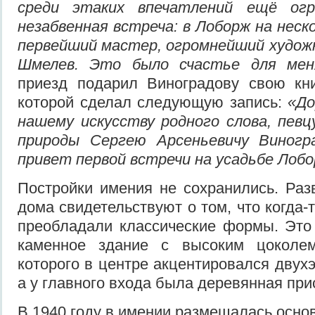
среди этаких впечатлений ещё ог
незабвенная встреча: в Лоборж на неск
первейший мастер, огромнейший худож
Шмелев. Это было счастье для ме
приезд подарил Виноградову свою кни
которой сделал следующую запись:
«До
нашему искусству родного слова, певцу
природы Сергею Арсеньевичу Виногр
привет первой встречи на усадьбе Лобо
Постройки имения не сохранились. Раз
дома свидетельствуют о том, что когда-т
преобладали классические формы. Это
каменное здание с высоким цоколе
которого в центре акцентировался двух
а у главного входа была деревянная при
В 1940 году в имении размещалась осно