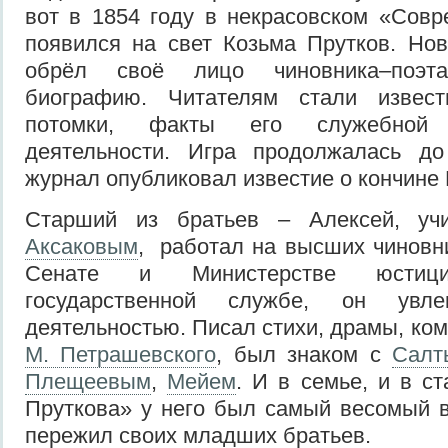
вот в 1854 году в некрасовском «Сов
появился на свет Козьма Прутков. Но
обрёл своё лицо чиновника–поэт
биографию. Читателям стали извес
потомки, факты его служебной 
деятельности. Игра продолжалась до
журнал опубликовал известие о кончине 
Старший из братьев – Алексей, у
Аксаковым
, работал на высших чиновн
Сенате и Министерстве юстиц
государственной службе, он увле
деятельностью. Писал стихи, драмы, ком
М. Петрашевского
, был знаком с
Салт
Плещеевым
,
Мейем
. И в семье, и в с
Пруткова» у него был самый весомый в
пережил своих младших братьев.