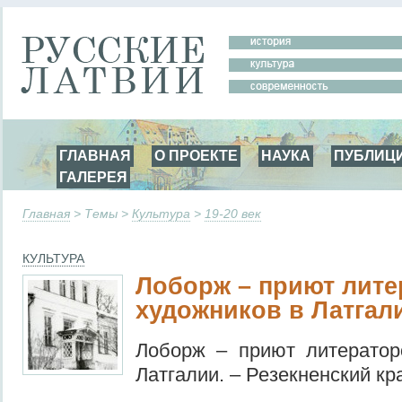
ГЛАВНАЯ
О ПРОЕКТЕ
НАУКА
ПУБЛИЦ
ГАЛЕРЕЯ
Главная
> Темы >
Культура
>
19-20 век
КУЛЬТУРА
Лоборж – приют лите
художников в Латгал
Лоборж – приют литератор
Латгалии. – Резекненский кр