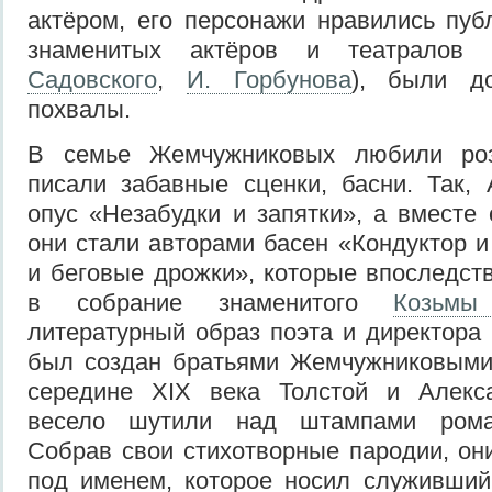
актёром, его персонажи нравились пуб
знаменитых актёров и театралов 
Садовского
,
И. Горбунова
), были до
похвалы.
В семье Жемчужниковых любили ро
писали забавные сценки, басни. Так,
опус «Незабудки и запятки», а вместе
они стали авторами басен «Кондуктор и
и беговые дрожки», которые впоследс
в собрание знаменитого
Козьмы
литературный образ поэта и директора
был создан братьями Жемчужниковыми 
середине XIX века Толстой и Алекс
весело шутили над штампами роман
Собрав свои стихотворные пародии, он
под именем, которое носил служивший