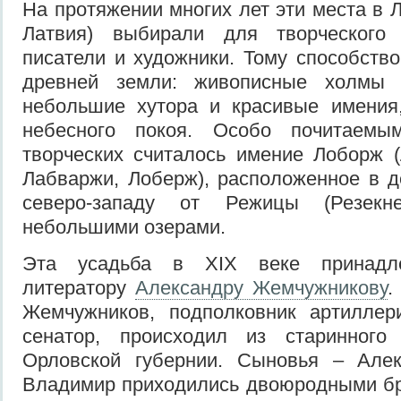
На протяжении многих лет эти места в 
Латвия) выбирали для творческого 
писатели и художники. Тому способств
древней земли: живописные холмы 
небольшие хутора и красивые имения
небесного покоя. Особо почитаем
творческих считалось имение Лоборж 
Лабваржи, Лоберж), расположенное в д
северо-западу от Режицы (Резекн
небольшими озерами.
Эта усадьба в XIX веке принадле
литератору
Александру Жемчужникову
.
Жемчужников, подполковник артиллер
сенатор, происходил из старинного
Орловской губернии. Сыновья – Алек
Владимир приходились двоюродными бр