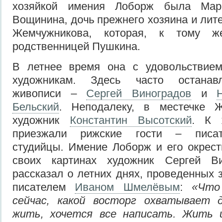
хозяйкой имения Лоборж была Мар
Вощинина, дочь прежнего хозяина и лит
Жемчужникова, которая, к тому ж
родственницей Пушкина.
В летнее время она с удовольствие
художникам. Здесь часто останав
живописи –
Сергей Виноградов
и
Бельский
. Неподалеку, в местечке 
художник
Константин Высотский
. К 
приезжали рижские гости – писат
студийцы. Имение Лоборж и его окрест
своих картинах художник Сергей В
рассказал о летних днях, проведенных з
писателем
Иваном Шмелёвым
:
«Что
сейчас, какой восторг охватывает 
жить, хочется все написать. Жить 