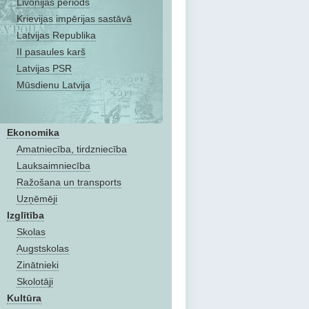
Livonijas periods
Krievijas impērijas sastāvā
Latvijas Republika
II pasaules karš
Latvijas PSR
Mūsdienu Latvija
Ekonomika
Amatniecība, tirdzniecība
Lauksaimniecība
Ražošana un transports
Uzņēmēji
Izglītība
Skolas
Augstskolas
Zinātnieki
Skolotāji
Kultūra