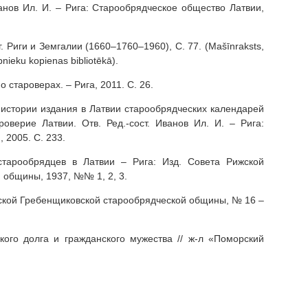
ванов Ил. И. – Рига: Старообрядческое общество Латвии,
. Риги и Земгалии (1660–1760–1960), С. 77. (Mašīnraksts,
nieku kopienas bibliotēkā).
о староверах. – Рига, 2011. С. 26.
 К истории издания в Латвии старообрядческих календарей
роверие Латвии. Отв. Ред.-сост. Иванов Ил. И. – Рига:
 2005. С. 233.
старообрядцев в Латвии – Рига: Изд. Совета Рижской
 общины, 1937, №№ 1, 2, 3.
жской Гребенщиковской старообрядческой общины, № 16 –
ского долга и гражданского мужества // ж-л «Поморский