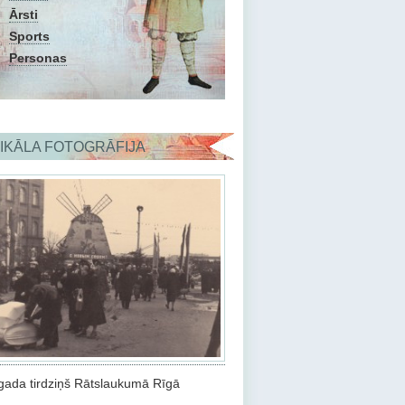
Ārsti
Sports
Personas
IKĀLA FOTOGRĀFIJA
gada tirdziņš Rātslaukumā Rīgā