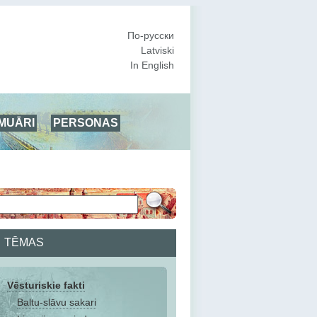
По-русски
Latviski
In English
MUĀRI
PERSONAS
TĒMAS
Vēsturiskie fakti
Baltu-slāvu sakari