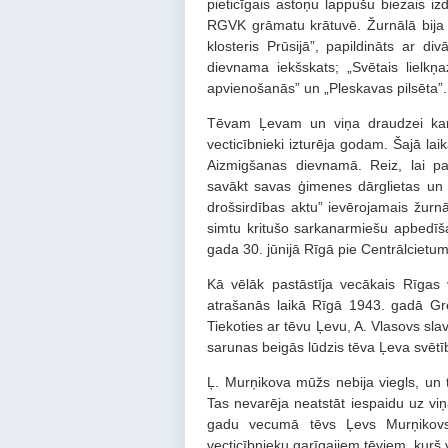
pieticīgais astoņu lappušu biezais i
RGVK grāmatu krātuvē. Žurnālā bija iev
klosteris Prūsijā”, papildināts ar d
dievnama iekšskats; „Svētais lielkņ
apvienošanās” un „Pleskavas pilsēta”.
Tēvam Ļevam un viņa draudzei kar
vecticībnieki izturēja godam. Šajā la
Aizmigšanas dievnamā. Reiz, lai pag
savākt savas ģimenes dārglietas un 
drošsirdības aktu” ievērojamais žurnā
simtu kritušo sarkanarmiešu apbedīšan
gada 30. jūnijā Rīgā pie Centrālciet
Kā vēlāk pastāstīja vecākais Rīgas 
atrašanās laikā Rīgā 1943. gadā Gr
Tiekoties ar tēvu Ļevu, A. Vlasovs sla
sarunas beigās lūdzis tēva Ļeva svētīb
Ļ. Murņikova mūžs nebija viegls, un 
Tas nevarēja neatstāt iespaidu uz viņ
gadu vecumā tēvs Ļevs Murņikovs 
vecticībnieku garīgajiem tēviem, kurš 