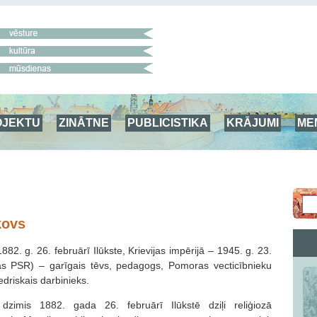
OJEKTU
ZINĀTNE
PUBLICISTIKA
KRĀJUMI
ME
kovs
82. g. 26. februārī Ilūkste, Krievijas impērijā – 1945. g. 23.
ijas PSR) – garīgais tēvs, pedagogs, Pomoras vecticībnieku
iedriskais darbinieks.
dzimis 1882. gada 26. februārī Ilūkstē dziļi reliģiozā