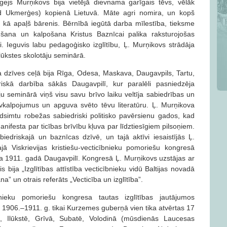
gejs Murņikovs bija vietējā dievnama garīgais tēvs, vēlāk
ad Ukmerģes) kopienā Lietuvā. Māte agri nomira, un kopš
ā apaļš bārenis. Bērnībā iegūtā darba mīlestība, tieksme
ana un kalpošana Kristus Baznīcai palika raksturojošas
i. Ieguvis labu pedagoģisko izglītību, Ļ. Murņikovs strādāja
Ilūkstes skolotāju seminārā.
a dzīves ceļā bija Rīga, Odesa, Maskava, Daugavpils, Tartu,
riskā darbība sākās Daugavpilī, kur paralēli pasniedzēja
ju seminārā viņš visu savu brīvo laiku veltīja sabiedrības un
kalpojumus un apguva svēto tēvu literatūru. Ļ. Murņikova
dsimtu robežas sabiedriski politisko pavērsienu gados, kad
anifesta par ticības brīvību kļuva par līdztiesīgiem pilsoņiem.
iedriskajā un baznīcas dzīvē, un tajā aktīvi iesaistījās Ļ.
jā Viskrievijas kristiešu-vecticībnieku pomoriešu kongresā
ika 1911. gadā Daugavpilī. Kongresā Ļ. Murņikovs uzstājas ar
 bija „Izglītības attīstība vecticībnieku vidū Baltijas novadā
a” un otrais referāts „Vecticība un izglītība”.
cībnieku pomoriešu kongresa tautas izglītības jautājumos
 1906.–1911. g. tikai Kurzemes guberņā vien tika atvērtas 17
lī, Ilūkstē, Grīvā, Subatē, Volodinā (mūsdienās Laucesas