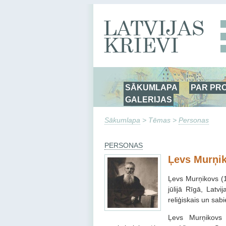
SĀKUMLAPA
PAR PR
GALERIJAS
Sākumlapa
> Tēmas >
Personas
PERSONAS
Ļevs Murņi
Ļevs Murņikovs (18
jūlijā Rīgā, Latv
reliģiskais un sab
Ļevs Murņikovs 