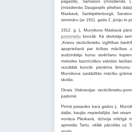
pagastā), Samaņos (mūsdienās Li
(mūsdienās Daugavpils pilsētas daļa) 
Maskavā, Sanktpēterburgā, Saratovā
semināru (ar 1911. gada 2. jūniju to p
1912. g. Ļ. Murņikovs Maskavā pārst
pomoriešu
koncilā. Kā skolotāju sem
„Krievu vecticībnieku izglītības bie
apspriešanā par ticības mācības un
audzinātāju kursu atvēršanu kopienā
metodes baznīcslāvu valodas lasīšan
rezultātā koncils pieņēma lēmumu 
Murņikova sastādītās mācību grāma
skolās.
Otrais Viskrievijas vecticībnieku-p
padomē.
Pirmā pasaules kara gados Ļ. Murņi
daļās, kaujās nepiedalījās, bet viņam
nonāca Pleskavā, dzīvoja milzīgā t
apmetās Tartu, vēlāk pārcēlās uz Ta
arodu.