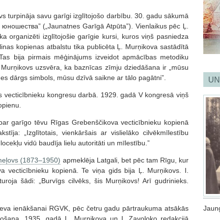
s turpināja savu garīgi izglītojošo darbību. 30. gadu sākumā
 юношества” („Jaunatnes Garīgā Atpūta”). Vienlaikus pēc Ļ.
ka organizēti izglītojošie garīgie kursi, kuros viņš pasniedza
inas kopienas atbalstu tika publicēta Ļ. Murņikova sastādītā
Tas bija pirmais mēģinājums izveidot apmācības metodiku
. Murņikovs uzsvēra, ka baznīcas zīmju dziedāšana ir „mūsu
s dārgs simbols, mūsu dzīvā saikne ar tālo pagātni”.
UN
jas vecticībnieku kongresu darbā. 1929. gadā V kongresā viņš
opienu.
par garīgo tēvu Rīgas Grebenščikova vecticībnieku kopienā
stīja: „Izglītotais, vienkāršais ar vislielāko cilvēkmīlestību
ocekļu vidū baudīja lielu autoritāti un mīlestību.”
meļovs (1873–1950)
apmeklēja Latgali, bet pēc tam Rīgu, kur
a vecticībnieku kopienā. Te viņa gids bija Ļ. Murņikovs. I.
turoja šādi: „Burvīgs cilvēks, šis Murņikovs! Arī gudrinieks.
Jaun
a Ļeva ienākšanai RGVK, pēc četru gadu pārtraukuma atsākās
došana. 1935. gadā Ļ. Murņikova un I. Zavoloko redakcijā