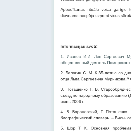
Apbedīšanas rituālu veica garīgie 
dievnams nespēja uzņemt visus sērotā
Informācijas avoti:
1. Иванов И.И. Лев Сергеевич Мур
общественный деятель Поморского 
2. Балагин С. М. К 35-летию со дн
отца Льва Сергеевича Мурникова //
3. Поташенко Г. В. Старообрядчес
съезд по народному образованию (Дв
июнь 2006 г.
4. В. Барановский, Г. Поташенко.
биографический словарь. – Вильнюс
5. Шор Т. К. Основная проблема