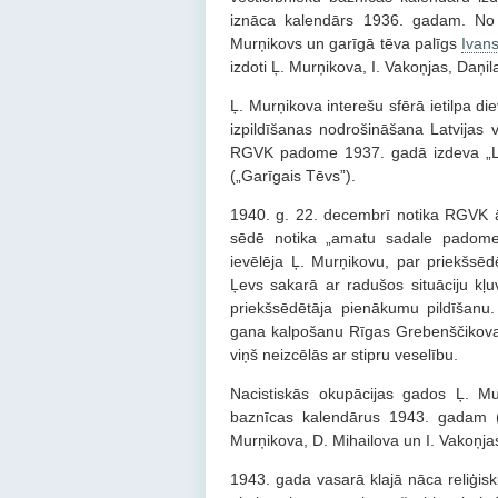
iznāca kalendārs 1936. gadam. No 1
Murņikovs un garīgā tēva palīgs
Ivan
izdoti Ļ. Murņikova, I. Vakoņjas, Daņi
Ļ. Murņikova interešu sfērā ietilpa d
izpildīšanas nodrošināšana Latvijas 
RGVK padome 1937. gadā izdeva „Lat
(„Garīgais Tēvs”).
1940. g. 22. decembrī notika RGVK 
sēdē notika „amatu sadale padomes
ievēlēja Ļ. Murņikovu, par priekšsēd
Ļevs sakarā ar radušos situāciju k
priekšsēdētāja pienākumu pildīšanu.
gana kalpošanu Rīgas Grebenščikova 
viņš neizcēlās ar stipru veselību.
Nacistiskās okupācijas gados Ļ. M
baznīcas kalendārus 1943. gadam (
Murņikova, D. Mihailova un I. Vakoņjas
1943. gada vasarā klajā nāca reliģiski