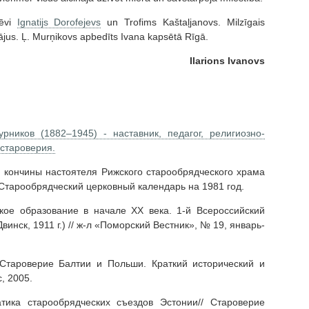
tēvi
Ignatijs Dorofejevs
un Trofims Kaštaļjanovs. Milzīgais
jus. Ļ. Murņikovs apbedīts Ivana kapsētā Rīgā.
Ilarions Ivanovs
ников (1882–1945) - наставник, педагог, религиозно-
староверия.
я кончины настоятеля Рижского старообрядческого храма
 Старообрядческий церковный календарь на 1981 год.
кое образование в начале ХХ века. 1-й Всероссийский
инск, 1911 г.) // ж-л «Поморский Вестник», № 19, январь-
 Староверие Балтии и Польши. Краткий исторический и
, 2005.
тика старообрядческих съездов Эстонии// Староверие