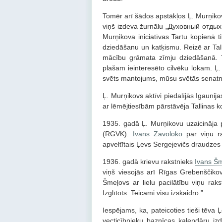
Tomēr arī šādos apstākļos Ļ. Murņikov
viņš izdeva žurnālu „Духовный отдых
Murņikova iniciatīvas Tartu kopienā ti
dziedāšanu un katķismu. Reizē ar Tall
mācību grāmata zīmju dziedāšanā. 
plašam ieinteresēto cilvēku lokam. Ļ
svēts mantojums, mūsu svētās senatne
Ļ. Murņikovs aktīvi piedalījās Igauni
ar lēmējtiesībām pārstāvēja Tallinas k
1935. gadā Ļ. Murņikovu uzaicināja 
(RGVK).
Ivans Zavoloko
par viņu rak
apveltītais Ļevs Sergejevičs draudzes l
1936. gadā krievu rakstnieks
Ivans Š
viņš viesojās arī Rīgas Grebenščikov
Šmeļovs ar lielu pacilātību viņu raks
Izglītots. Teicami visu izskaidro.”
Iespējams, ka, pateicoties tieši tēv
vecticībnieku baznīcas kalendāru iz