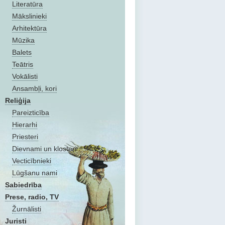
Literatūra
Mākslinieki
Arhitektūra
Mūzika
Balets
Teātris
Vokālisti
Ansambļi, kori
Reliģija
Pareizticība
Hierarhi
Priesteri
Dievnami un klosteri
Vecticībnieki
Lūgšanu nami
Sabiedrība
Prese, radio, TV
Žurnālisti
Juristi