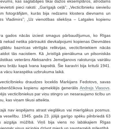
zdevums, kas saglabājies tikai dažos eksemplāros, atrodams
ietoti pieci raksti: „Garīgajā ceļā”; „Vecticībnieku sieviešu
ivām fotogrāfijām, kurās bija redzams klostera dievnams un
azs Vladimirs”; „Uz vienotības sliekšņa – Latgales kopienu
a gados nācās izciest smagus pārbaudījumus, ko Rīgas
ikā nekad netika pārtraukti dievkalpojumi kopienas Dievmātes
lābtu baznīcas vērtīgās relikvijas, vecticībniekiem nācās
atdot tās nacistiem. Kā „kristīgā pienākuma un pilsoniskās
listikas veterāns Aleksandrs Jemeļjanovs raksturoja vairāku
u brāļu kapā Ivana kapsētā. Šie karavīri bija krituši 1941.
uma vācu karaspēka uzbrukuma laikā.
vecticībnieku draudzes loceklis Markijans Fedotovs, savas
ebenščikova kopienu apmeklējis ģenerālis
Andrejs Vlasovs
.
vējis vecticībniekus par viņu stingro un nesaraujamo ticību un
u, kas viņam tikusi atteikta.
tajā nav iespējams atrast vieglākus vai mierīgākus posmus.
a veselību. 1945. gada 23. jūlijā garīgo spēku pilnbriedā 63
aizgāja mūžībā. Viņš bija viens no labākajiem Rīgas
vienmēr visus aicināja dzīvot mierā un savstarpējā mīlestībā.