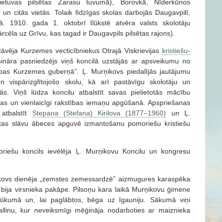
etuvas pilsētas Zarasu tuvumā), Borovkā, Nīderkūnos
un citās vietās. Tolaik līdzīgas skolas darbojās Daugavpilī,
. 1910. gada 1. oktobrī Ilūkstē atvēra valsts skolotāju
ārcēla uz Grīvu, kas tagad ir Daugavpils pilsētas rajons).
āvēja Kurzemes vecticībniekus Otrajā Viskrievijas
kristiešu-
ināra pasniedzējs viņš koncilā uzstājās ar apsveikumu no
drības Kurzemes guberņā”. Ļ. Murņikovs piedalījās jautājumu
 vispārizglītojošo skolu, kā arī pastāvīgu skolotāju un
s. Viņš lūdza koncilu atbalstīt savas pielietotās mācību
as un vienlaicīgi rakstības iemaņu apgūšanā. Apspriešanas
atbalstīt
Stepana (Stefana) Kirilova (1877–1960)
un Ļ.
tas slāvu ābeces apguvē izmantošanu pomoriešu kristiešu
omoriešu koncils ievēlēja Ļ. Murņikovu Koncilu un kongresu
kovs dienēja „zemstes zemessardzē” aizmugures karaspēka
 bija virsnieka pakāpe. Pilsoņu kara laikā Murņikovu ģimene
rūkumā un, lai paglābtos, bēga uz Igauniju. Sākumā viņi
llinu, kur neveiksmīgi mēģināja nodarboties ar maiznieka