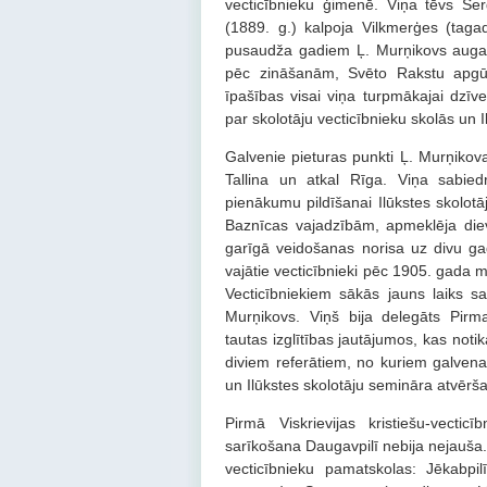
vecticībnieku ģimenē. Viņa tēvs Ser
(1889. g.) kalpoja Vilkmerģes (tag
pusaudža gadiem Ļ. Murņikovs auga k
pēc zināšanām, Svēto Rakstu apgūš
īpašības visai viņa turpmākajai dzīve
par skolotāju vecticībnieku skolās un 
Galvenie pieturas punkti Ļ. Murņikov
Tallina un atkal Rīga. Viņa sabied
pienākumu pildīšanai Ilūkstes skolotā
Baznīcas vajadzībām, apmeklēja diev
garīgā veidošanas norisa uz divu ga
vajātie vecticībnieki pēc 1905. gada m
Vecticībniekiem sākās jauns laiks sab
Murņikovs. Viņš bija delegāts Pirma
tautas izglītības jautājumos, kas not
diviem referātiem, no kuriem galvenais
un Ilūkstes skolotāju semināra atvēršan
Pirmā Viskrievijas kristiešu-vecti
sarīkošana Daugavpilī nebija nejauša.
vecticībnieku pamatskolas: Jēkabpi