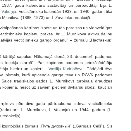
937. gada kalendāra sastādītāji un pārbaudītāji bija Ļ.
s Vakoņja
. Vecticībnieku kalendāri 1939. un 1940. gadam tika
la Mihailova (1885–1973) un I. Zavoloko redakcijā.
ievkalpošanas kārtības izpēte un tās pareizas un vienveidīgas
vecticībnieku kopienu praksē. Ar Ļ. Murņikova aktīvu dalību
vijas vecticībnieku garīgo orgānu” – žurnālu „Наставник”
ārkārtējā sapulce. Nākamajā dienā, 23. decembrī, padomes
 locekļu starpā”. Par kopienas padomes priekšsēdētāju
ētāja biedru un kasieri –
Vasiliju Kudrjačevu
. Tādējādi tēvs
ļuva pirmais, kurš apvienoja garīgā tēva un RGVK padomes
 Šajos traģiskajos gados Ļ. Murņikovs turpināja draudzes
kopienā, nesot uz saviem pleciem divkāršu slodzi, kaut arī
urņikovs pēc divu gadu pārtraukuma izdeva vecticībnieku
redaktori: Ļ. Murņikovs, I. Vakoņja) un 1944. gadam (Ļ.
 redakcijā).
 izglītojošais žurnāls „Путь духовный” („Garīgais Ceļš”). Šis