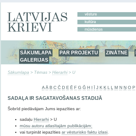
SĀKUMLAPA
PAR PROJEKTU
ZINĀTNE
GALERIJAS
Sākumlapa
> Tēmas >
Hierarhi
> U
A
Ā
B
C
Č
D
E
Ē
F
G
Ğ
H
I
Ī
J
K
Ķ
L
Ļ
M
N
Ņ
O
P
SADAĻA IR SAGATAVOŠANAS STADIJĀ
Šobrīd piedāvājam Jums iepazīties ar:
sadaļu
Hierarhi
> U
mūsu autoru atlasītajām publikācijām;
vai turpināt iepazīties
ar vēsturisko faktu izlasi
.