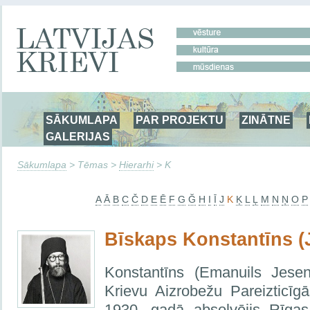
SĀKUMLAPA
PAR PROJEKTU
ZINĀTNE
GALERIJAS
Sākumlapa
> Tēmas >
Hierarhi
> K
A
Ā
B
C
Č
D
E
Ē
F
G
Ğ
H
I
Ī
J
K
Ķ
L
Ļ
M
N
Ņ
O
P
Bīskaps Konstantīns (
Konstantīns (Emanuils Jese
Krievu Aizrobežu Pareizticīg
1930. gadā absolvējis Rīgas