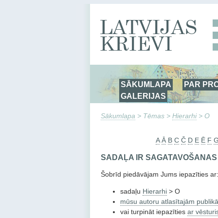
SĀKUMLAPA
PAR PR
GALERIJAS
Sākumlapa
> Tēmas >
Hierarhi
> O
A
Ā
B
C
Č
D
E
Ē
F
SADAĻA IR SAGATAVOŠANAS
Šobrīd piedāvājam Jums iepazīties ar
sadaļu
Hierarhi
> O
mūsu autoru atlasītajām publikā
vai turpināt iepazīties
ar vēsturi