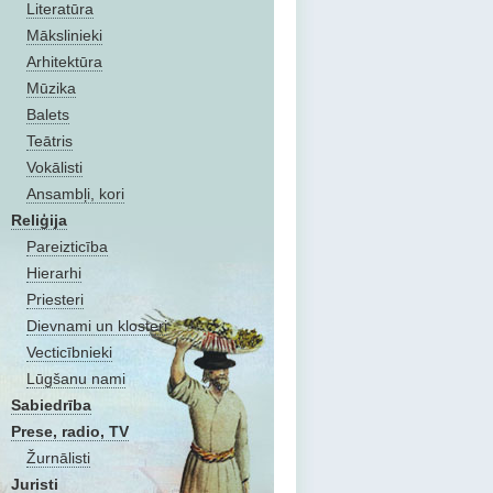
Literatūra
Mākslinieki
Arhitektūra
Mūzika
Balets
Teātris
Vokālisti
Ansambļi, kori
Reliģija
Pareizticība
Hierarhi
Priesteri
Dievnami un klosteri
Vecticībnieki
Lūgšanu nami
Sabiedrība
Prese, radio, TV
Žurnālisti
Juristi