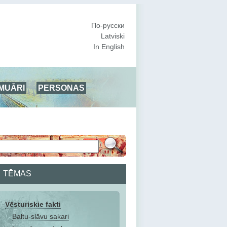
По-русски
Latviski
In English
MUĀRI
PERSONAS
TĒMAS
Vēsturiskie fakti
Baltu-slāvu sakari