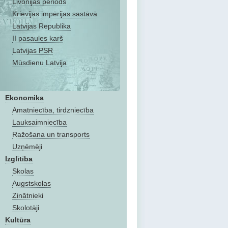
Livonijas periods
Krievijas impērijas sastāvā
Latvijas Republika
II pasaules karš
Latvijas PSR
Mūsdienu Latvija
Ekonomika
Amatniecība, tirdzniecība
Lauksaimniecība
Ražošana un transports
Uzņēmēji
Izglītība
Skolas
Augstskolas
Zinātnieki
Skolotāji
Kultūra