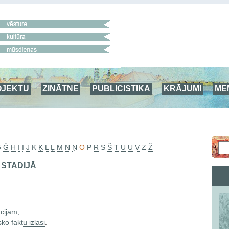
OJEKTU
ZINĀTNE
PUBLICISTIKA
KRĀJUMI
ME
G
Ğ
H
I
Ī
J
K
Ķ
L
Ļ
M
N
Ņ
O
P
R
S
Š
T
U
Ū
V
Z
Ž
 STADIJĀ
:
cijām;
sko faktu izlasi
.