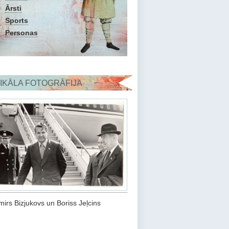
Ārsti
Sports
Personas
IKĀLA FOTOGRĀFIJA
mirs Bizjukovs un Boriss Jeļcins