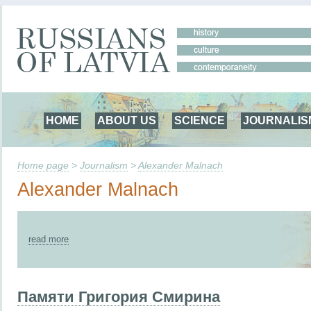
HOME
ABOUT US
SCIENCE
JOURNALIS
Home page
>
Journalism
>
Alexander Malnach
Alexander Malnach
read more
Памяти Григория Смирина