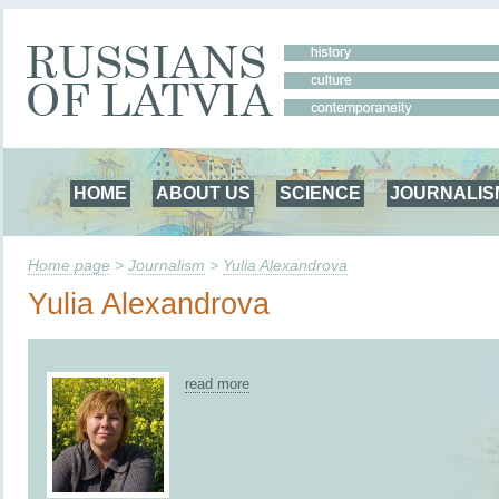
HOME
ABOUT US
SCIENCE
JOURNALIS
Home page
>
Journalism
>
Yulia Alexandrova
Yulia Alexandrova
read more