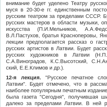
внимание будет уделено Театру русск
муся в 20-30-е гг. единственным пос
русским театром за пределами СССР. Б
русских мастеров в области музыки, оп
искусства (П.И.Мельников, А.А.Фед
В.Л.Пастухов, братья Красноперовы, Ян
лекции предполагается рассказ о гас
русских артистов в Латвии. Будет расс
русских художников в Латвии (Н.П.Б
С.А.Виноградов, К.С.Высотский, С.Н.А
ский, Е.Е.Климов и др.).
12-я лекция.
"Русское печатное сло
Латвии". Будет отмечено, что в расс
наиболее популярным печатным издание
была газета "Сегодня", получившая ш
далеко за пределами Латвии. В ней р