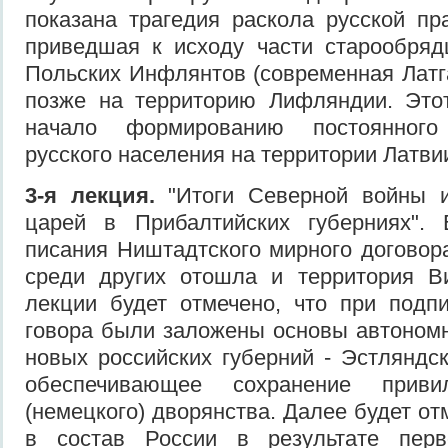
показана трагедия раскола русской пр
приведшая к исходу части старообряд
Польских Инфлянтов (совре­менная Латг
позже на территорию Лифляндии. Это
начало формированию по­стоянного 
русского населения на территории Латви
3-я лекция.
"Итоги Северной войны и 
царей в Прибалтийских губерниях". 
писания Ништадтского мирного договора
среди других отошла и территория В
лекции будет отмечено, что при подп
говора были заложены основы автоном
новых российских губерний - Эстляндс
обеспечивающее сохранение привил
(немец­кого) дворянства. Далее будет отм
в состав России в результате перв