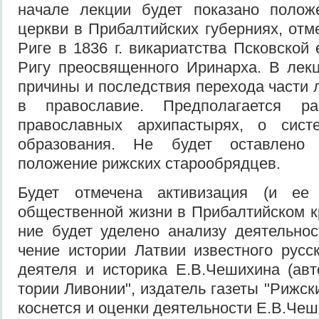
начале лекции будет показано положе
церкви в Прибалтийских губерниях, отм
Риге в 1836 г. викариатства Псковской
Ригу преосвященного Иринарха. В лек
причины и последствия перехода части 
в православие. Предполагается р
православных архипастырях, о сист
обра­зования. Не будет оставлен
положение рижских старообрядцев.
Будет отмечена активизация (и ее 
общественной жизни в Прибалтийском к
ние будет уделено анализу деятельнос
чение истории Латвии известного русс
деятеля и историка Е.В.Чешихина (авт
тории Ливонии", издатель газеты "Рижски
коснется и оценки деятельности Е.В.Чеш