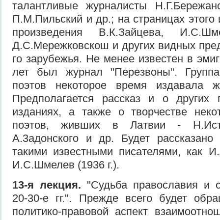
талантливые журналисты Н.Г.Бережанс
П.М.Пильский и др.; на страницах этого
произведения В.К.Зайцева, И.С.Шме
Д.С.Мережковскош и других видных пред
го зарубежья. Не менее известен в эмиг
лет был журнал "Перезвоны". Групп
поэтов некоторое время издавала ж
Пред­полагается рассказ и о других 
издани­ях, а также о творчестве нек
поэтов, живших в Латвии - Н.Ист
А.3адонского и др. Будет рассказано
такими извест­ными писателями, как И.
И.С.Шмелев (1936 г.).
13-я лекция.
"Судьба православия и с
20-30-е гг.". Прежде всего будет об
политико-правовой аспект взаимоотно