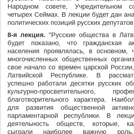
Народном совете, Учредительном с
четырех Сеймах. В лекции будет дан ан
пол­итических позиций русских депутатов
8-я лекция.
"Русские общества в Латви
будет показано, что гражданская ак
населения проявлялась, в основном, 
мно­гочисленных общественных органи
свое начало со времен царской России,
Лат­вийской Республике. В рассма
успешно работали десятки русских об
культурно-просветительного, про
благотворительного характера. Наибо
для развития обще­ственной актив
парламентарной республи­ки. В лекц
деятельность обществ, которые, ка
сыграли наиболее важную роль.