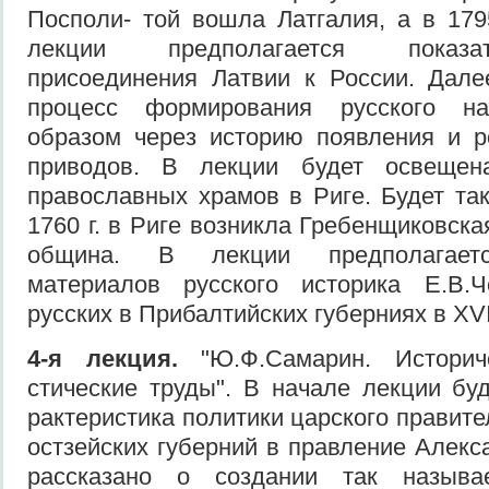
Посполи- той вошла Латгалия, а в 1795
лекции предполагается показа
присоединения Латвии к России. Дале
процесс формирования русского на
образом через историю появ­ления и 
приводов. В лекции будет ос­вещен
православных храмов в Риге. Будет так
1760 г. в Риге возникла Гребенщиковск
община. В лекции предполага­етс
материалов русского историка Е.В.
русских в Прибалтийских губерниях в ХVI
4-я лекция.
"Ю.Ф.Самарин. Историч
стические труды". В начале лекции бу
рактеристика политики царского правит
остзейских губерний в правление Алексан
рассказано о создании так называе