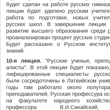
будет сделан на работе русских гимназ
лекции будет уделено русским учител
работа по подготовке, новых учите
русских школ. В завершение лекции 
развитие высшего образования среди р
проанали­зирован процент русских студен
Будет рассказано о Русском институт
знаний.
10-я лекция.
"Русские ученые, препо
алисты". В этой лекции будет показано
лифицированные специалисты русско
были сосредоточены в Латвийском унив
годы там работало около полутора
преподавате­лей, Русская профессура о
на факультете народного хозяйст
профессора В.И.Синай­ский, 