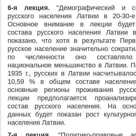
6-я лекция.
"Демографический и со
русского населения Латвии в 20-30-е
Основное внимание в лекции будет
состава русского населения Латвии в
показано, что хотя в результате Пер
русское на­селение значительно сократ
по числен­ности оно составлял
национальное мень­шинство в Латвии. 
1935 г., русских в Латвии насчитывало
10,59 % в общем составе населения
основные регионы про­живания русс
лекции предполагается про­анализи
состав русского населения. На осно
данных будет показан рост культур­но
населения Латвии.
7-я лекция.
"Политико-правовые а