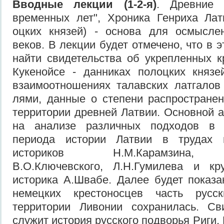
Вводные лекции (1-2-я)
. Древние 
временных лет", Хроника Генриха Лат
оцких князей) - основа для осмыслен
веков. В лекции будет отмечено, что в э
найти свидетельства об укрепленных к
Кукенойсе - данниках полоцких князе
взаимоотношениях талавских латгалов
лями, данные о степени распростране
территории древней Латвии. Основной а
на анализе различных подходов в т
периода истории Латвии в трудах и
историков Н.М.Карамзина, С
В.О.Ключевского, Л.Н.Гу­милева и кр
историка А.Швабе. Далее будет показа
немецких крестоносцев часть русс
территории Ливонии сохрани­лась. Св
служит история русского по­дворья Риги.