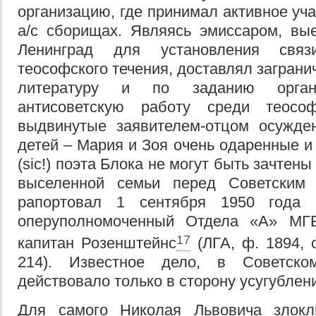
организацию, где принимал активное уч
а/с сборищах. Являясь эмиссаром, выез
Ленинград для установления связ
теософского течения, доставлял загран
литературу и по заданию орган
антисоветскую работу среди теосо
выдвинутые заявителем-отцом осужден
детей – Мария и Зоя очень одаренные и
(sic!) поэта Блока не могут быть зачтен
выселенной семьи перед Советским го
рапортовал 1 сентября 1950 года 
оперуполномоченный Отдела «А» МГ
17
капитан Розенштейнс
(ЛГА, ф. 1894, о
214). Известное дело, в Советск
действовало только в сторону усугублени
Для самого Николая Львовича злокл