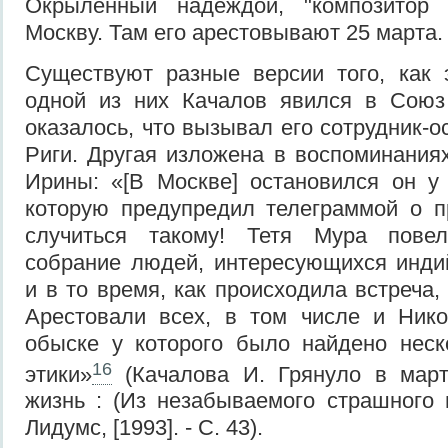
Окрыленный надеждой, "композитор 
Москву. Там его арестовывают 25 марта.
Существуют разные версии того, как 
одной из них Качалов явился в Союз 
оказалось, что вызывал его сотрудник-о
Риги. Другая изложена в воспоминания
Ирины: «[В Москве] остановился он у
которую предупредил телеграммой о п
случиться такому! Тетя Мура пове
собрание людей, интересующихся инди
и в то время, как происходила встреча,
Арестовали всех, в том числе и Нико
обыске у которого было найдено неск
16
этики»
(Качалова И. Грянуло в марте
жизнь : (Из незабываемого страшного п
Лидумс, [1993]. - С. 43).