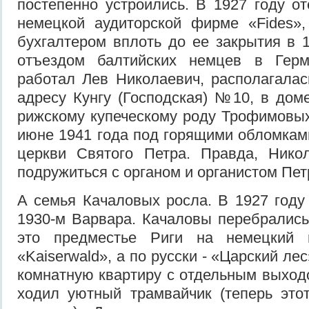
постепенно устроились. В 1927 году о
немецкой аудиторской фирме «Fides»,
бухгалтером вплоть до ее закрытия в 1
отъездом балтийских немцев в Герм
работал Лев Николаевич, располагалас
адресу Кунгу (Господская) №10, в до
рижскому купеческому роду Трофимовых
июне 1941 года под горящими обломка
церкви Святого Петра. Правда, Нико
подружиться с органом и органистом Пет
А семья Качаловых росла. В 1927 году
1930-м Варвара. Качаловы перебрались
это предместье Риги на немецкий 
«Kaiserwald», а по русски - «Царский лес
комнатную квартиру с отдельным выходо
ходил уютный трамвайчик (теперь это