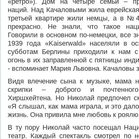
«ретро»). Дом на четыре семьи – п
наций. Над Качаловыми жила еврейская
третьей квартире жили немцы, а в №
прекрасно. Не знали, что такое нац
Говорили в основном по-немецки, все з
1939 года «Kaiserwald» населяли в о
субботам Берлины приходили к нам с
огонь в их заправленной с пятницы инд
- вспоминает Мария Львовна. Качаловы 
Видя влечение сына к музыке, мама н
скрипки – доброго и почтенног
Хиршхейтена. Но Николай предпочел с
«Я слышал, как мама играла, и это дал
жизнь. Она привила мне любовь к роялю»
В ту пору Николай часто посещал Нац
театр. Каждый спектакль смотрел по н