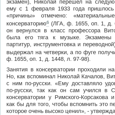
экзамен), Николай перешел на следую
ему с 1 февраля 1933 года пришлось 
«причины» отмечено: «материальные
6
консерваторию
(ЛГА, ф. 1655, оп. 1, д. 
он вернулся в класс профессора Вито
была его тяга к музыке. Экзамены 
партитур, инструментовка и переводной
выдержал на четверки, а по фуге получ
ф. 1655, оп. 1, д. 1448, л. 97-98).
Занятия в консерватории проходили н
Но, как вспоминал Николай Качалов, Ви
с ним по-русски. «Ему доставляло удо
по-русски, так как он сам учился в С
консерватории у Римского-Корсакова и
как бы для того, чтобы вспомнить это п
которое очень высоко ценил», - утвержд