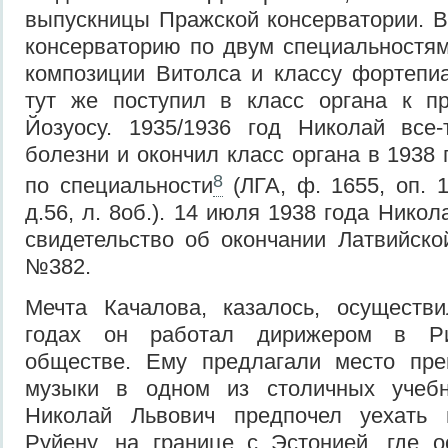
выпускницы Пражской консерватории. В 
консерваторию по двум специальностям
композиции Витолса и классу фортепи
тут же поступил в класс органа к п
Йозуосу. 1935/1936 год Николай все-
болезни и окончил класс органа в 1938 
8
по специальности
(ЛГА, ф. 1655, оп. 1,
д.56, л. 8об.). 14 июля 1938 года Нико
свидетельство об окончании Латвийско
№382.
Мечта Качалова, казалось, осуществи
годах он работал дирижером в Ри
обществе. Ему предлагали место пре
музыки в одном из столичных учебн
Николай Львович предпочел уехать 
Руйену, на границе с Эстонией, где 