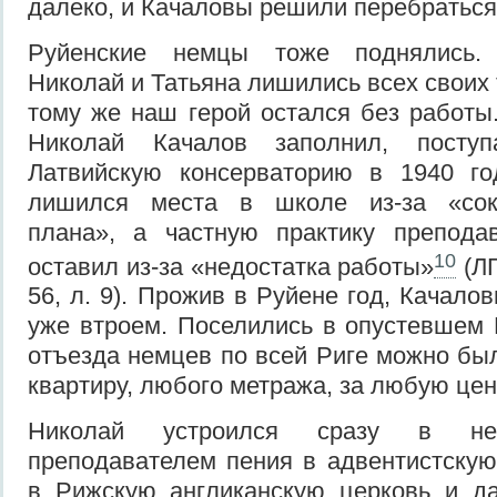
далеко, и Качаловы решили перебраться
Руйенские немцы тоже поднялись. 
Николай и Татьяна лишились всех своих
тому же наш герой остался без работы.
Николай Качалов заполнил, посту
Латвийскую консерваторию в 1940 год
лишился места в школе из-за «сок
плана», а частную практику препода
10
оставил из-за «недостатка работы»
(ЛГ
56, л. 9). Прожив в Руйене год, Качало
уже втроем. Поселились в опустевшем
отъезда немцев по всей Риге можно б
квартиру, любого метража, за любую цен
Николай устроился сразу в нес
преподавателем пения в адвентистскую
в Рижскую англиканскую церковь и д