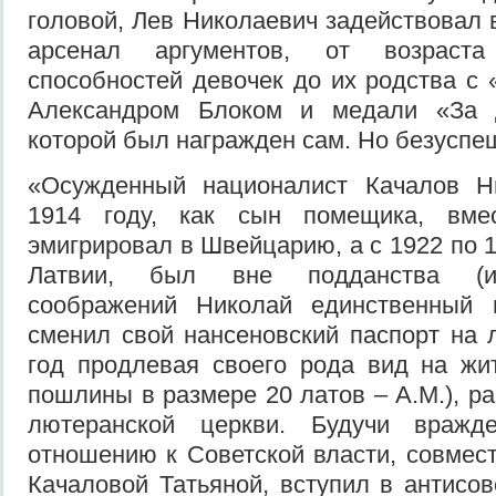
головой, Лев Николаевич задействовал 
арсенал аргументов, от возраст
способностей девочек до их родства с 
Александром Блоком и медали «За д
которой был награжден сам. Но безуспе
«Осужденный националист Качалов Н
1914 году, как сын помещика, вме
эмигрировал в Швейцарию, а с 1922 по 
Латвии, был вне подданства (из
соображений Николай единственный 
сменил свой нансеновский паспорт на 
год продлевая своего рода вид на жи
пошлины в размере 20 латов – А.М.), р
лютеранской церкви. Будучи вражд
отношению к Советской власти, совмест
Качаловой Татьяной, вступил в антисо