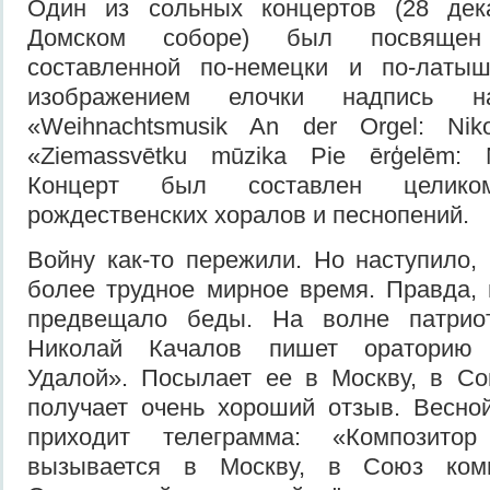
Один из сольных концертов (28 дек
Домском соборе) был посвящен
составленной по-немецки и по-латы
изображением елочки надпись н
«Weihnachtsmusik An der Orgel: Niko
«Ziemassvētku mūzika Pie ērģelēm: N
Концерт был составлен целик
рождественских хоралов и песнопений.
Войну как-то пережили. Но наступило, 
более трудное мирное время. Правда, 
предвещало беды. На волне патриот
Николай Качалов пишет ораторию 
Удалой». Посылает ее в Москву, в Со
получает очень хороший отзыв. Весно
приходит телеграмма: «Композито
вызывается в Москву, в Союз ком