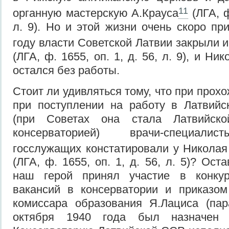
11
органную мастерскую А.Крауса
(ЛГА, ф
л. 9). Но и этой жизни очень скоро пр
году власти Советской Латвии закрыли и
(ЛГА, ф. 1655, оп. 1, д. 56, л. 9), и Н
остался без работы.
Стоит ли удивляться тому, что при про
при поступлении на работу в Латвийс
(при Советах она стала Латвийской
консерваторией) врачи-специали
госслужащих констатировали у Николая
(ЛГА, ф. 1655, оп. 1, д. 56, л. 5)? Ост
наш герой принял участие в конку
вакансий в консерватории и приказ
комиссара образования Я.Лациса (п
октября 1940 года был назначен