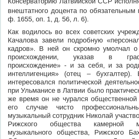
Консерваторию Латвийской ССР исполн
внештатного доцента по обязательным
ф. 1655, оп. 1, д. 56, л. 6).
Как водилось во всех советских учреж
Качалова завели подробную «персонал
кадров». В ней он скромно умолчал о
происхождении, указав в гра
происхождение» - и за себя, и за род
интеллигенция» (отец – бухгалтер).
интересовался политической деятельнос
при Ульманисе в Латвии было практичес
же время он не чурался общественной
его случае чисто профессиональн
музыкальный сотрудник Николай участво
Рижского общества камерной му
музыкального общества, Рижского Бах