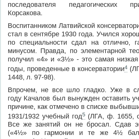
последователя педагогических пр
Корсакова.
Воспитанником Латвийской консерватор
стал в сентябре 1930 года. Учился хор
по специальности сдал на отлично, 
минусом. Правда, по элементарной те
получил «4» и «3½» - это самая низкая
4
годы, проведенные в консерватории
(ЛГ
1448, л. 97-98).
Впрочем, не все шло гладко. Уже в 
году Качалов был вынужден оставить уч
причине, как отмечено в списке выбывш
5
1931/1932 учебный год
(ЛГА, ф. 1655, оп
Все же занятий он не бросал. Сдав э
(«4½» по гармонии и те же 4½ бал