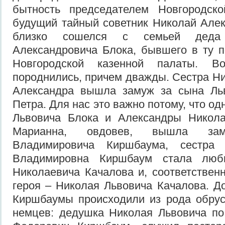
бытность председателем Новгородск
будущий тайный советник Николай Але
близко сошелся с семьей дед
Александровича Блока, бывшего в ту 
Новгородской казенной палаты. 
породнились, причем дважды. Сестра Н
Александра вышла замуж за сына Ль
Петра. Для нас это важно потому, что од
Львовича Блока и Александры Никол
Марианна, овдовев, вышла за
Владимировича Киршбаума, сестра
Владимировна Киршбаум стала люб
Николаевича Качалова и, соответствен
героя – Николая Львовича Качалова. До
Киршбаумы происходили из рода обрус
немцев: дедушка Николая Львовича по