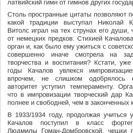
латвийский гимн от гимнов других госуда
Столь пространные цитаты позволяют п
какой традиции выступал Николай К
Витолс играл на тех струнах его души,
от немецких предков. Стихией Качалов
орган и, как было ему ужиться с советск
совершенно иначе смотрела на зад
творчества и воспитания? Кстати, уже
годы Качалов увлекся импровизацие
впрочем, не слишком одобрялось 
авторитет уступил темпераменту. Орг
что в импровизации творческий дар К
полнее и свободней, чем в законченных 
В 1933/1934 году, продолжая учиться 
Качалов поступил в класс фортеп
Людмилы Гоман-Домбровской, чешки п