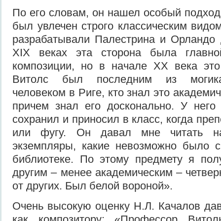
По его словам, он нашел особый подход
был увлечен строго классическим видом
разрабатывали Палестрина и Орландо д
ХIX веках эта сторона была главно
композиции, но в начале ХХ века это
Витолс был последним из могика
человеком в Риге, кто знал это академи
причем знал его досконально. У него
сохранил и приносил в класс, когда пре
или фугу. Он давал мне читать н
экземпляры, какие невозможно было с
библиотеке. По этому предмету я пол
другим – менее академическим – четвер
от других. Был белой вороной».
Очень высокую оценку Н.Л. Качалов да
как композитору: «Профессор Вито