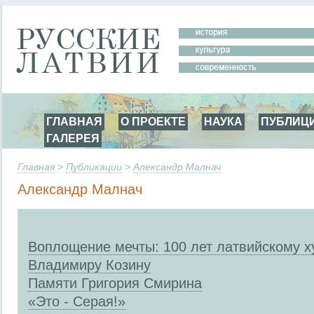
ГЛАВНАЯ
О ПРОЕКТЕ
НАУКА
ПУБЛИЦ
ГАЛЕРЕЯ
Главная
>
Публикации
>
Александр Малнач
Александр Малнач
Воплощение мечты: 100 лет латвийскому х
Владимиру Козину
Памяти Григория Смирина
«Это - Серая!»