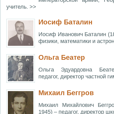
учитель. >>
Иосиф Баталин
Иосиф Иванович Баталин (18
физики, математики и астро
Ольга Беатер
Ольга Эдуардовна Беате
педагог, директор частной г
Михаил Беггров
Михаил Михайлович Беггро
1945) – педагог, директор шк