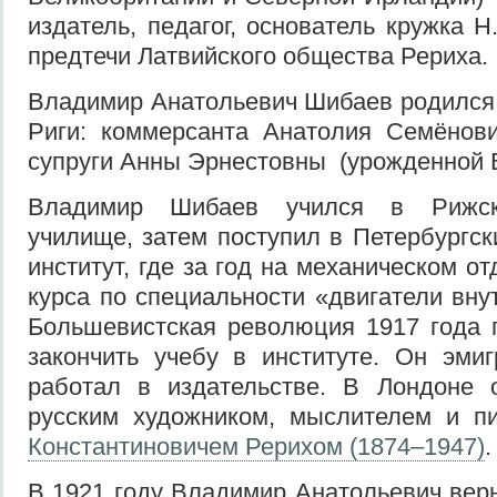
издатель, педагог, основатель кружка Н
предтечи Латвийского общества Рериха.
Владимир Анатольевич Шибаев родился
Риги: коммерсанта Анатолия Семёнов
супруги Анны Эрнестовны (урожденной 
Владимир Шибаев учился в Рижск
училище, затем поступил в Петербургск
институт, где за год на механическом о
курса по специальности «двигатели вну
Большевистская революция 1917 года
закончить учебу в институте. Он эми
работал в издательстве. В Лондоне 
русским художником, мыслителем и 
Константиновичем Рерихом (1874–1947)
.
В 1921 году Владимир Анатольевич верн