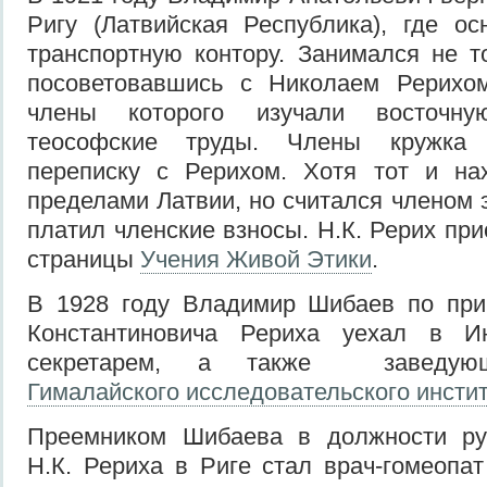
Ригу (Латвийская Республика), где о
транспортную контору. Занимался не т
посоветовавшись с Николаем Рерихом
члены которого изучали восточ
теософские труды. Члены кружка 
переписку с Рерихом. Хотя тот и на
пределами Латвии, но считался членом 
платил членские взносы. Н.К. Рерих пр
страницы
Учения Живой Этики
.
В 1928 году Владимир Шибаев по пр
Константиновича Рериха уехал в 
секретарем, а также заведующ
Гималайского исследовательского инсти
Преемником Шибаева в должности ру
Н.К. Рериха в Риге стал врач-гомеопа