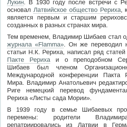
Лукин
. В 1930 году после встречи с Р
основал
Латвийское общество Рериха
,
является первым и старшим рерихов
созданных в разных странах мира.
Тем временем, Владимир Шибаев стал о
журнала «Flamma»
. Он же переводил 
статьи Н.К. Рериха, написал ряд стате
Пакте Рериха
и о преподобном Серг
Шибаев был членом Организационн
Международной конференции Пакта 
Мира. Владимир Анатольевич редактир
Риге немецкий перевод фундаментал
Рериха «Листы сада Мории».
В 1939 году в семье Шибаевых про
перемены: родители Владимир
репатриировались из Латвии в Гер