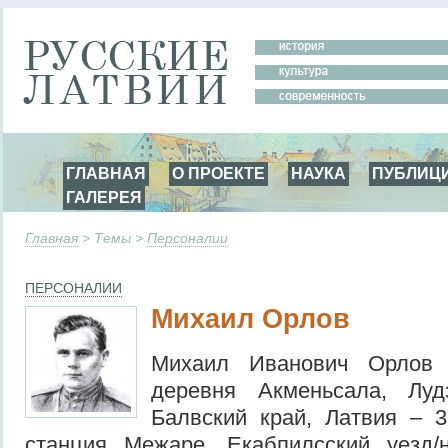
ГЛАВНАЯ
О ПРОЕКТЕ
НАУКА
ПУБЛИЦ
ГАЛЕРЕЯ
Главная
> Темы >
Персоналии
ПЕРСОНАЛИИ
Михаил Орлов
Михаил Иванович Орлов 
деревня Акменьсала, Луд
Балвский край, Латвия – 3
станция Межаре, Екабпилсский уезд/