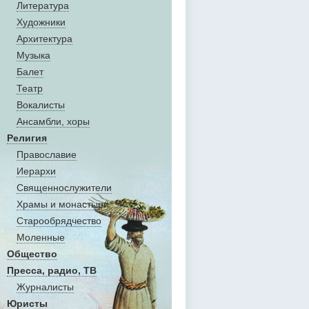
Литература
Художники
Aрхитектура
Музыка
Балет
Театр
Вокалисты
Aнсамбли, хоры
Религия
Православие
Иерархи
Священнослужители
Храмы и монастыри
Старообрядчество
Моленные
Общество
Пресса, радио, ТВ
Журналисты
Юристы