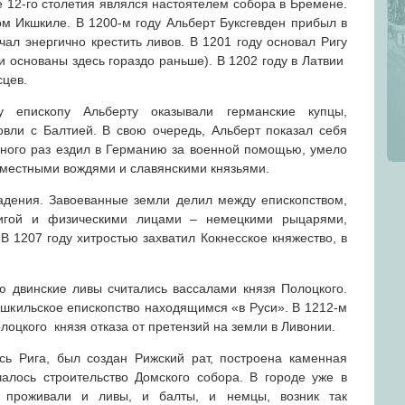
е 12-го столетия являлся настоятелем собора в Бремене.
ом Икшкиле. В 1200-м году Альберт Буксгевден прибыл в
чал энергично крестить ливов. В 1201 году основал Ригу
и основаны здесь гораздо раньше). В 1202 году в Латвии
цев.
 епископу Альберту оказывали германские купцы,
овли с Балтией. В свою очередь, Альберт показал себя
ного раз ездил в Германию за военной помощью, умело
 местными вождями и славянскими князьями.
адения. Завоеванные земли делил между епископством,
игой и физическими лицами – немецкими рыцарями,
 1207 году хитростью захватил Кокнесское княжество, в
 двинские ливы считались вассалами князя Полоцкого.
кшкильское епископство находящимся «в Руси». В 1212-м
лоцкого князя отказа от претензий на земли в Ливонии.
сь Рига, был создан Рижский рат, построена каменная
чалось строительство Домского собора. В городе уже в
я проживали и ливы, и балты, и немцы, возник так