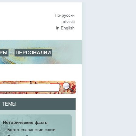
По-русски
Latviski
In English
АРЫ
ПЕРСОНАЛИИ
ТЕМЫ
Исторические факты
Балто-славянские связи