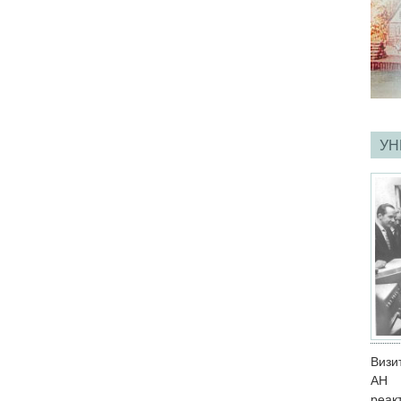
УН
Визи
АН 
реак