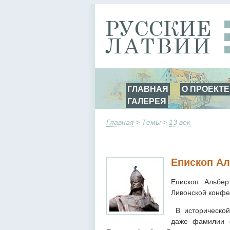
ГЛАВНАЯ
О ПРОЕКТЕ
ГАЛЕРЕЯ
Главная
> Темы >
13 век
Епископ Ал
Епископ Альбер
Ливонской конфе
В историческо
даже фамилии е