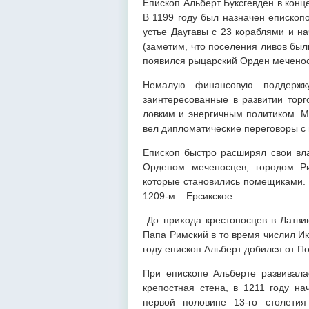
Епископ Альберт Буксгевден в конц
В 1199 году был назначен епископ
устье Даугавы с 23 кораблями и на
(заметим, что поселения ливов был
появился рыцарский Орден меченос
Немалую финансовую поддержку
заинтересованные в развитии торг
ловким и энергичным политиком. М
вел дипломатические переговоры с
Епископ быстро расширял свои вл
Орденом меченосцев, городом Р
которые становились помещиками. В
1209-м – Ерсикское.
До прихода крестоносцев в Латвию
Папа Римский в то время числил И
году епископ Альберт добился от По
При епископе Альберте развивала
крепостная стена, в 1211 году на
первой половине 13-го столети