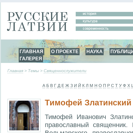
ГЛАВНАЯ
О ПРОЕКТЕ
НАУКА
ПУБЛИЦ
ГАЛЕРЕЯ
Главная
> Темы >
Священнослужители
А
Б
В
Г
Д
Е
Ж
З
И
Й
К
Л
М
Н
О
П
Р
С
Т
У
Ф
Х
Тимофей Златинский
Тимофей Иванович Златин
православный священник.
Вольмарского православно