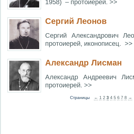
1958) – протоиерей. >>
Сергий Леонов
Сергий Александрович Лео
протоиерей, иконописец. >>
Александр Лисман
Александр Андреевич Лис
протоиерей. >>
Страницы
←
1
2
3
4
5
6
7
8
→