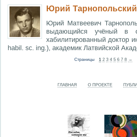
Юрий Тарнопольский
Юрий Матвеевич Тарнополь
выдающийся учёный в об
хабилитированный доктор ин
habil. sc. ing.), академик Латвийской Ака
Страницы
1
2
3
4
5
6
7
8
→
ГЛАВНАЯ
О ПРОЕКТЕ
ПУБЛ