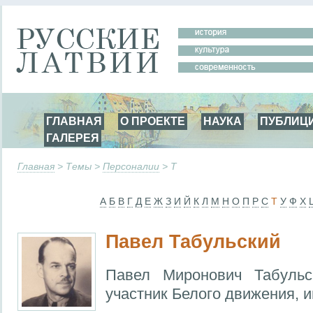
ГЛАВНАЯ
О ПРОЕКТЕ
НАУКА
ПУБЛИЦ
ГАЛЕРЕЯ
Главная
> Темы >
Персоналии
> Т
А
Б
В
Г
Д
Е
Ж
З
И
Й
К
Л
М
Н
О
П
Р
С
Т
У
Ф
Х
Павел Табульский
Павел Миронович Табульс
участник Белого движения, 