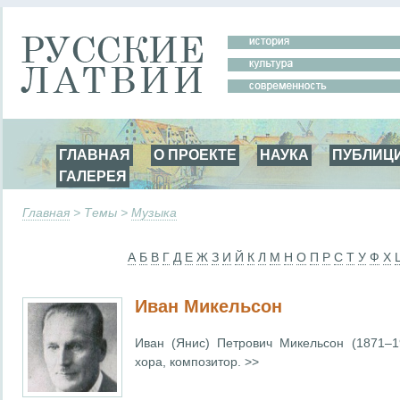
ГЛАВНАЯ
О ПРОЕКТЕ
НАУКА
ПУБЛИЦ
ГАЛЕРЕЯ
Главная
> Темы >
Музыка
А
Б
В
Г
Д
Е
Ж
З
И
Й
К
Л
М
Н
О
П
Р
С
Т
У
Ф
Х
Иван Микельсон
Иван (Янис) Петрович Микельсон (1871–19
хора, композитор. >>