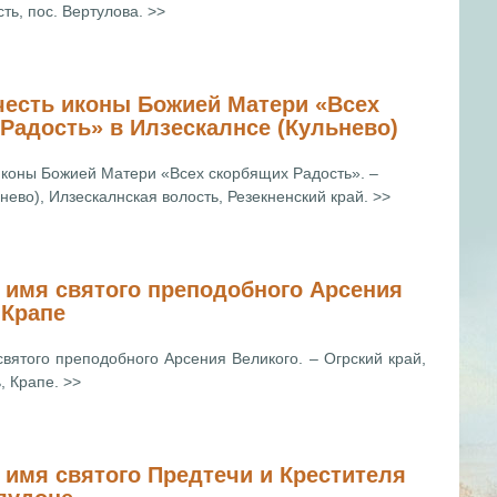
ть, пос. Вертулова. >>
честь иконы Божией Матери «Всех
Радость» в Илзескалнсе (Кульнево)
 иконы Божией Матери «Всех скорбящих Радость». –
нево), Илзескалнская волость, Резекненский край. >>
 имя cвятого преподобного Арсения
 Крапе
святого преподобного Арсения Великого. – Огрский край,
, Крапе. >>
 имя cвятого Предтечи и Крестителя