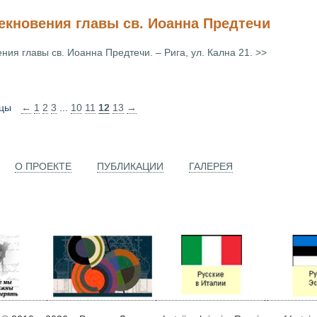
екновения главы св. Иоанна Предтечи
ния главы св. Иоанна Предтечи. – Рига, ул. Кална 21. >>
цы
←
1
2
3
...
10
11
12
13
→
О ПРОЕКТЕ
ПУБЛИКАЦИИ
ГАЛЕРЕЯ