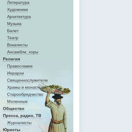
Литература
Художники
Aрхитектура
Музыка
Балет
Театр
Вокалисты
Aнсамбли, хоры
Религия
Православие
Иерархи
Священнослужители
Храмы и монастыри
Старообрядчество
Моленные
Общество
Пресса, радио, ТВ
Журналисты
Юристы