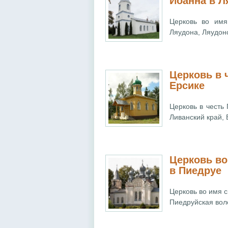
Иоанна в Л
Церковь во имя
Ляудона, Ляудонс
Церковь в 
Ерсике
Церковь в честь
Ливанский край, 
Церковь во
в Пиедруе
Церковь во имя c
Пиедруйская воло