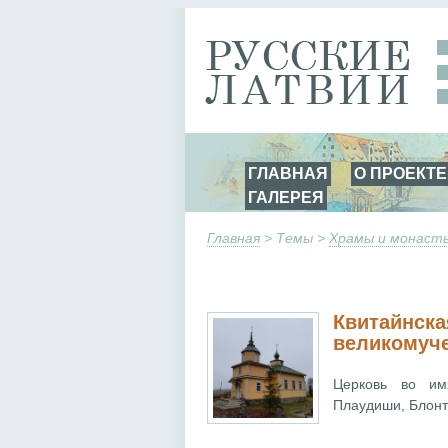
ГЛАВНАЯ
О ПРОЕКТЕ
ГАЛЕРЕЯ
Главная
> Темы >
Храмы и монаст
Квитайнска
великомуче
Церковь во им
Плаудиши, Блонтс