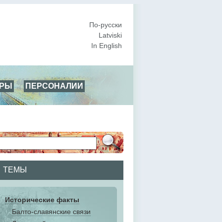
По-русски
Latviski
In English
АРЫ
ПЕРСОНАЛИИ
ТЕМЫ
Исторические факты
Балто-славянские связи