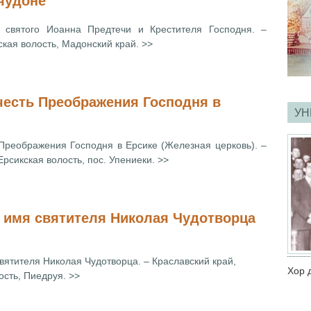
яудоне
 cвятого Иоанна Предтечи и Крестителя Господня. –
кая волость, Мадонский край. >>
честь Преображения Господня в
УН
 Преображения Господня в Ерсике (Железная церковь). –
Ерсикская волость, пос. Упениеки. >>
 имя cвятителя Николая Чудотворца
вятителя Николая Чудотворца. – Краславский край,
Хор д
сть, Пиедруя. >>