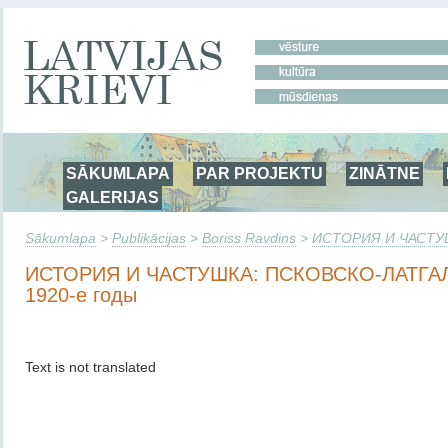
SĀKUMLAPA
PAR PROJEKTU
ZINĀTNE
GALERIJAS
Sākumlapa
>
Publikācijas
>
Boriss Ravdins
>
ИСТОРИЯ И ЧАСТУШ
ИСТОРИЯ И ЧАСТУШКА: ПСКОВСКО-ЛАТГА
1920-е годы
Text is not translated